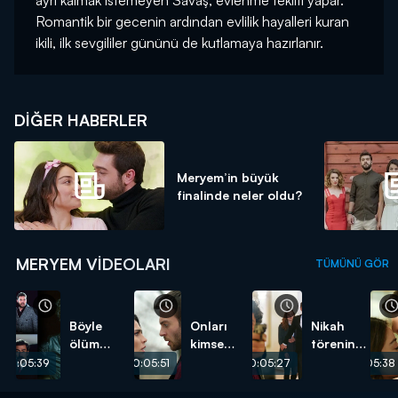
Romantik bir gecenin ardından evlilik hayalleri kuran
ikili, ilk sevgililer gününü de kutlamaya hazırlanır.
DIĞER HABERLER
Meryem’in büyük
finalinde neler oldu?
MERYEM VIDEOLARI
TÜMÜNÜ GÖR
Böyle
Onları
Nikah
ölüm
kimse
töreninde
görülmedi!
ayıramadı!
silahlı
00:05:39
00:05:51
00:05:27
00:05:38
saldırı!