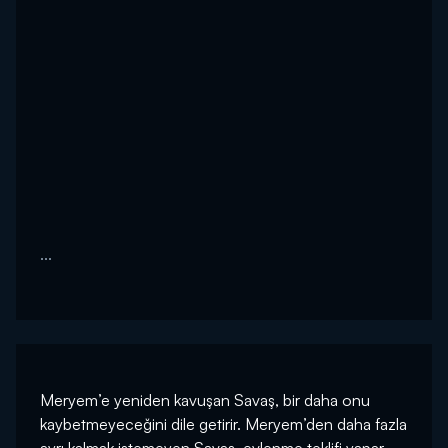
...
Meryem’e yeniden kavuşan Savaş, bir daha onu
kaybetmeyeceğini dile getirir. Meryem’den daha fazla
ayrı kalmak istemeyen Savaş, evlenme teklifi yapar.