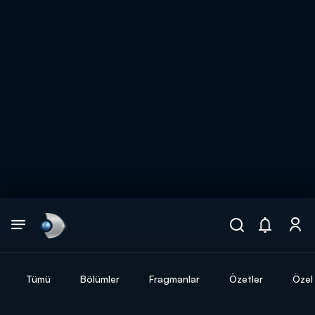
Arama
muhteşem ikili
ARAMA SONUÇLARI
Tümü
Bölümler
Fragmanlar
Özetler
Özel 
DİĞER SONUÇLAR