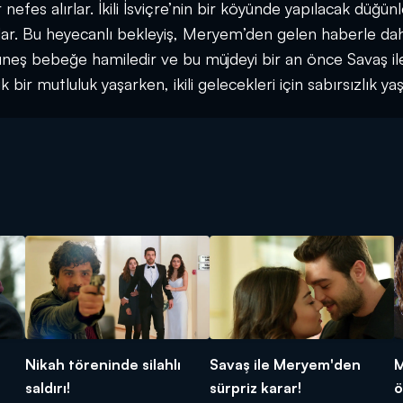
fes alırlar. İkili İsviçre’nin bir köyünde yapılacak düğünle
ar. Bu heyecanlı bekleyiş, Meryem’den gelen haberle da
neş bebeğe hamiledir ve bu müjdeyi bir an önce Savaş il
ir mutluluk yaşarken, ikili gelecekleri için sabırsızlık yaş
!
Nikah töreninde silahlı
Savaş ile Meryem'den
M
saldırı!
sürpriz karar!
ö