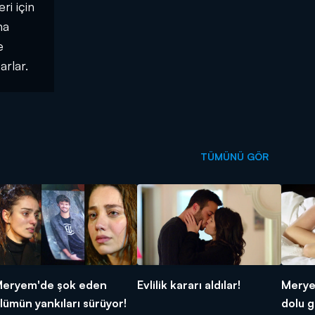
ri için
ha
e
arlar.
TÜMÜNÜ GÖR
eryem'de şok eden
Evlilik kararı aldılar!
Meryem
lümün yankıları sürüyor!
dolu g