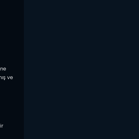
ine
mış ve
ir