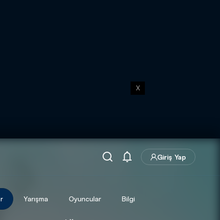
X
Giriş Yap
r
Yarışma
Oyuncular
Bilgi