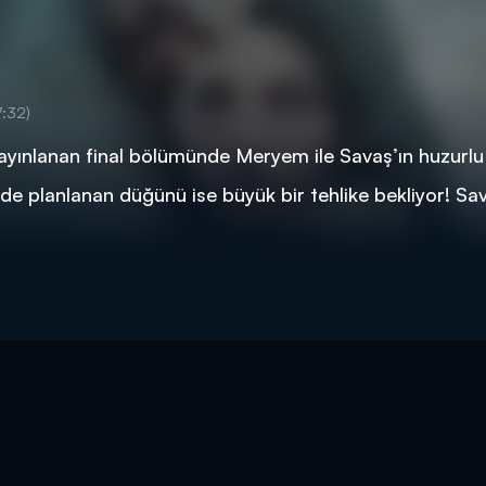
7:32)
nlanan final bölümünde Meryem ile Savaş’ın huzurlu 
e’de planlanan düğünü ise büyük bir tehlike bekliyor! Sav