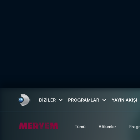
Arama
DIZILER
PROGRAMLAR
YAYIN AKIŞI
ARAMA SONUÇLAR
Tümü
Bölümler
Frag