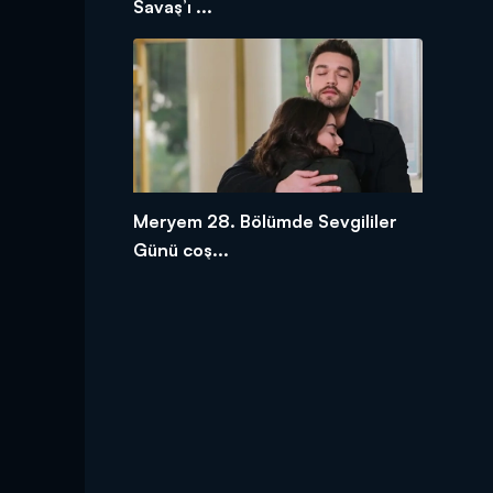
Savaş’ı ...
Meryem 28. Bölümde Sevgililer
Günü coş...