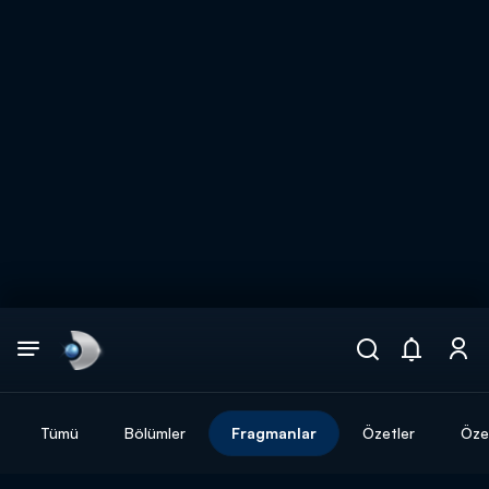
Arama
muhteşem ikili
ARAMA SONUÇLARI
Tümü
Bölümler
Fragmanlar
Özetler
Özel
DİĞER SONUÇLAR