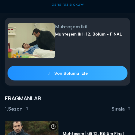
kendini bulur.
daha fazla oku
Muhteşem İkili, heyecan dolu bölümüyle 15 Kasım Perşembe
akşamı Kanal D'de!
Muhteşem İkili
Muhteşem İkili 12. Bölüm - FİNAL
Son Bölümü İzle
FRAGMANLAR
1.Sezon
Sırala
Muhteşem İkili 12. Bölüm Final