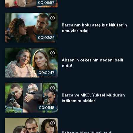
00:05:57
Barca'nın kolu ateş kız Nilüfer'in
omuzlarında!
00:03:26
Ahsen'in öfkesinin nedeni belli
oldu!
00:02:17
Barca ve MKC, Yüksel Müdürün
intikamını aldılar!
00:05:18
Babanın ölme lüksü yok!