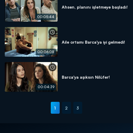
Ahsen, planını işletmeye başladı!
00:05:44
Aile ortamı Barca'ya iyi gelmedi!
00:06:08
Barca'ya aşıksın Nilüfer!
00:04:39
1
2
3