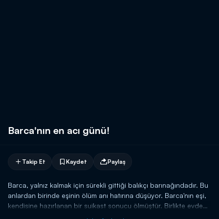
Barca'nın en acı günü!
Takip Et
Kaydet
Paylaş
Barca, yalnız kalmak için sürekli gittiği balıkçı barınağındadır. Bu
anlardan birinde eşinin ölüm anı hatırına düşüyor. Barca'nın eşi,
kendisine hazırlanan bir suikast sonucu ölmüştür. Birlikte evden
çıkacakları sırada Barca'nın traş olması onu hayatta tutmuştur.