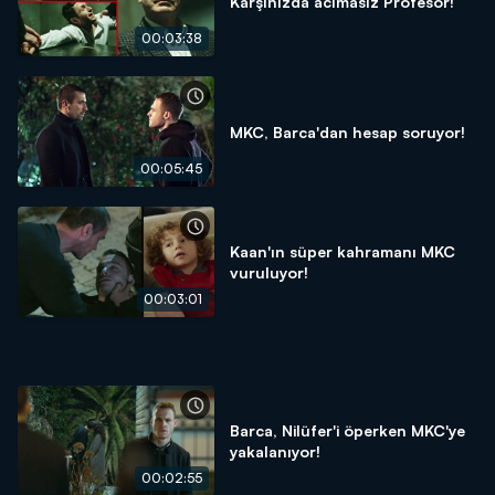
Karşınızda acımasız Profesör!
00:03:38
MKC, Barca'dan hesap soruyor!
00:05:45
Kaan'ın süper kahramanı MKC
vuruluyor!
00:03:01
Barca, Nilüfer'i öperken MKC'ye
yakalanıyor!
00:02:55