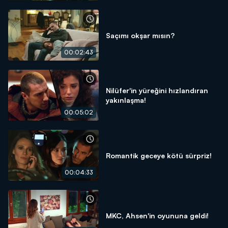
Saçımı okşar mısın?
00:02:43
Nilüfer'in yüreğini hızlandıran
yakınlaşma!
00:05:02
Romantik geceye kötü sürpriz!
00:04:33
MKC, Ahsen'in oyununa geldi!