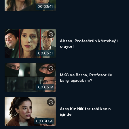
00:03:41
Ahsen, Profesörün köstebeği
oluyor!
00:05:31
MKC ve Barca, Profesör ile
karşılaşacak mı?
00:05:19
Ateş Kız Nilüfer tehlikenin
içinde!
00:04:54