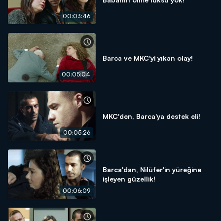
00:03:46
Barca ve MKC'yi yıkan olay!
00:05:04
MKC'den, Barca'ya destek eli!
00:05:26
Barca'dan, Nilüfer'in yüreğine
işleyen güzellik!
00:06:09