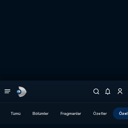
Arama
muhteşem ikili
ARAMA SONUÇLARI
Tümü
Bölümler
Fragmanlar
Özetler
Özel
DİĞER SONUÇLAR