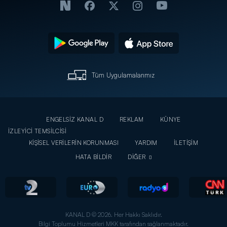
Tüm Uygulamalarımız
ENGELSİZ KANAL D
REKLAM
KÜNYE
İZLEYİCİ TEMSİLCİSİ
KİŞİSEL VERİLERİN KORUNMASI
YARDIM
İLETİŞİM
HATA BİLDİR
DİĞER
KANAL D © 2026. Her Hakkı Saklıdır.
Bilgi Toplumu Hizmetleri MKK tarafından sağlanmaktadır.