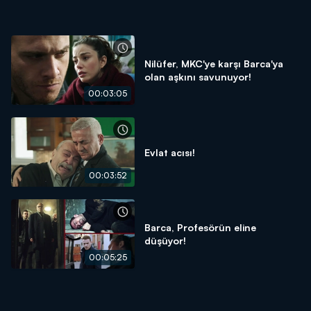
Nilüfer, MKC'ye karşı Barca'ya
olan aşkını savunuyor!
00:03:05
Evlat acısı!
00:03:52
Barca, Profesörün eline
düşüyor!
00:05:25