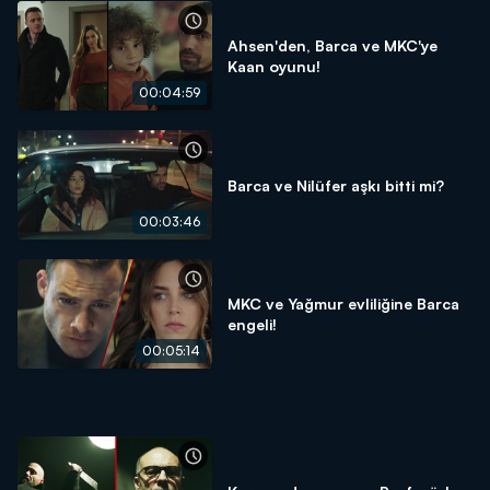
Ahsen'den, Barca ve MKC'ye
Kaan oyunu!
00:04:59
Barca ve Nilüfer aşkı bitti mi?
00:03:46
MKC ve Yağmur evliliğine Barca
engeli!
00:05:14