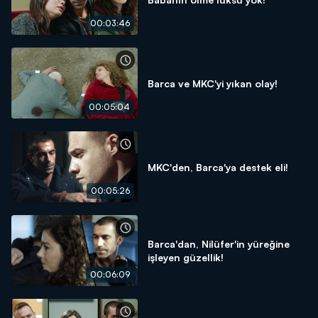
00:03:46
Barca ve MKC'yi yıkan olay!
00:05:04
MKC'den, Barca'ya destek eli!
00:05:26
Barca'dan, Nilüfer'in yüreğine
işleyen güzellik!
00:06:09