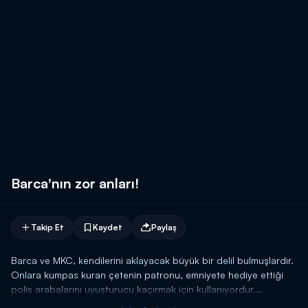
Barca'nın zor anları!
Takip Et
Kaydet
Paylaş
Barca ve MKC, kendilerini aklayacak büyük bir delil bulmuşlardır.
Onlara kumpas kuran çetenin patronu, emniyete hediye ettiği
polis arabalarını uyuşturucu kaçırmak için kullanıyordur.
Barca, arabaların bulunduğu limana doğru giderken, MKC de