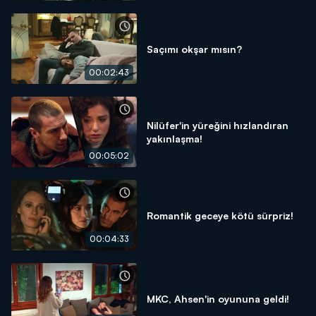
Saçımı okşar mısın?
00:02:43
Nilüfer'in yüreğini hızlandıran
yakınlaşma!
00:05:02
Romantik geceye kötü sürpriz!
00:04:33
MKC, Ahsen'in oyununa geldi!