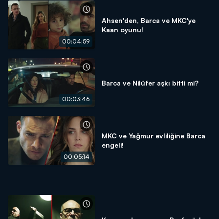
Ahsen'den, Barca ve MKC'ye
Kaan oyunu!
00:04:59
Barca ve Nilüfer aşkı bitti mi?
00:03:46
MKC ve Yağmur evliliğine Barca
engeli!
00:05:14