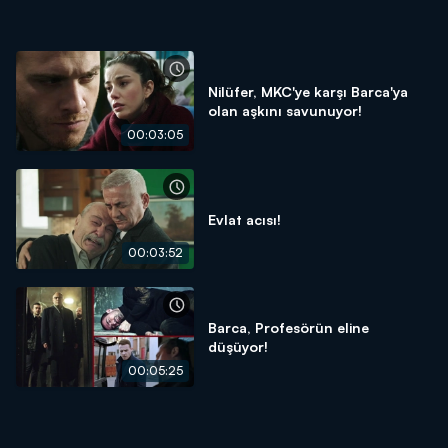
Nilüfer, MKC'ye karşı Barca'ya
olan aşkını savunuyor!
00:03:05
Evlat acısı!
00:03:52
Barca, Profesörün eline
düşüyor!
00:05:25