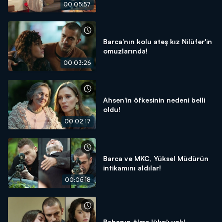
00:05:57
Barca'nın kolu ateş kız Nilüfer'in
omuzlarında!
00:03:26
Ahsen'in öfkesinin nedeni belli
oldu!
00:02:17
Barca ve MKC, Yüksel Müdürün
intikamını aldılar!
00:05:18
Babanın ölme lüksü yok!