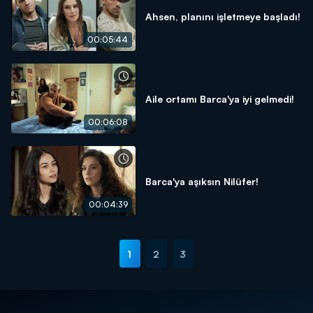
Ahsen, planını işletmeye başladı!
00:05:44
Aile ortamı Barca'ya iyi gelmedi!
00:06:08
Barca'ya aşıksın Nilüfer!
00:04:39
1
2
3