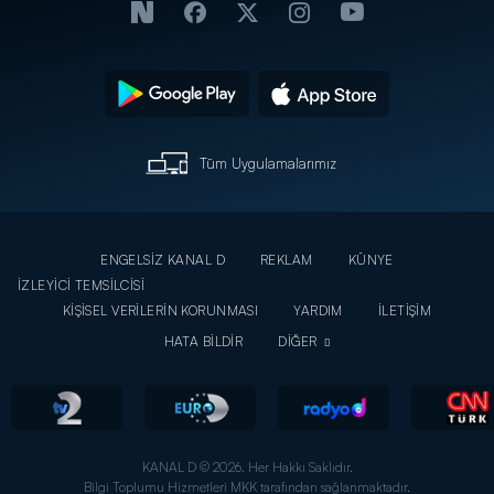
Tüm Uygulamalarımız
ENGELSİZ KANAL D
REKLAM
KÜNYE
İZLEYİCİ TEMSİLCİSİ
KİŞİSEL VERİLERİN KORUNMASI
YARDIM
İLETİŞİM
HATA BİLDİR
DİĞER
KANAL D © 2026. Her Hakkı Saklıdır.
Bilgi Toplumu Hizmetleri MKK tarafından sağlanmaktadır.