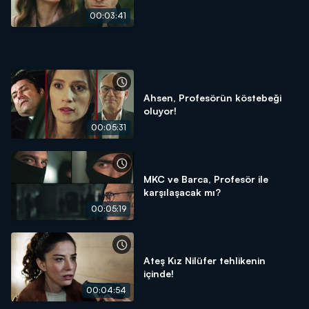
00:03:41
Ahsen, Profesörün köstebeği
oluyor!
00:05:31
MKC ve Barca, Profesör ile
karşılaşacak mı?
00:05:19
Ateş Kız Nilüfer tehlikenin
içinde!
00:04:54