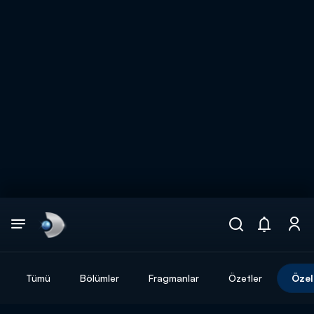
Arama
muhteşem ikili
ARAMA SONUÇLARI
Tümü
Bölümler
Fragmanlar
Özetler
Özel
DİĞER SONUÇLAR