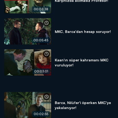
Karşınızda acımasız Profesör!
00:03:38
MKC, Barca'dan hesap soruyor!
00:05:45
Kaan'ın süper kahramanı MKC
vuruluyor!
00:03:01
Barca, Nilüfer'i öperken MKC'ye
yakalanıyor!
00:02:55