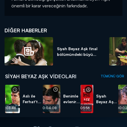
önemli bir karar vereceğinin farkındadır.
DIĞER HABERLER
Siyah Beyaz Aşk final
bölümündeki büyü...
SIYAH BEYAZ AŞK VIDEOLARI
TÜMÜNÜ GÖR
Aslı ile
Benimle
Siyah
Ferhat'tan
evlenir
Beyaz Aşk
muhteşem
misin?
Final
00:03:48
00:04:08
00:05:56
00:02
düğün
Bölümünde
dansı!
Neler
Olacak?