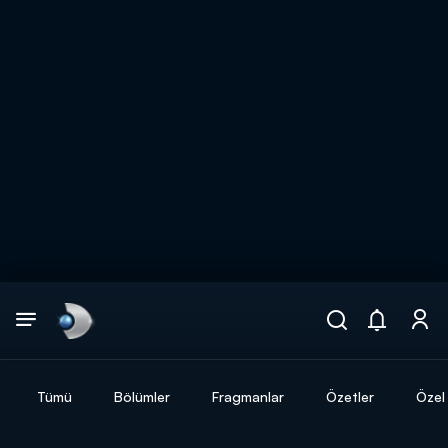
Arama
muhteşem ikili
ARAMA SONUÇLARI
Tümü
Bölümler
Fragmanlar
Özetler
Özel 
DİĞER SONUÇLAR