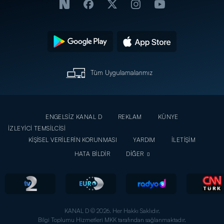
Tüm Uygulamalarımız
ENGELSİZ KANAL D
REKLAM
KÜNYE
İZLEYİCİ TEMSİLCİSİ
KİŞİSEL VERİLERİN KORUNMASI
YARDIM
İLETİŞİM
HATA BİLDİR
DİĞER
KANAL D © 2026. Her Hakkı Saklıdır.
Bilgi Toplumu Hizmetleri MKK tarafından sağlanmaktadır.