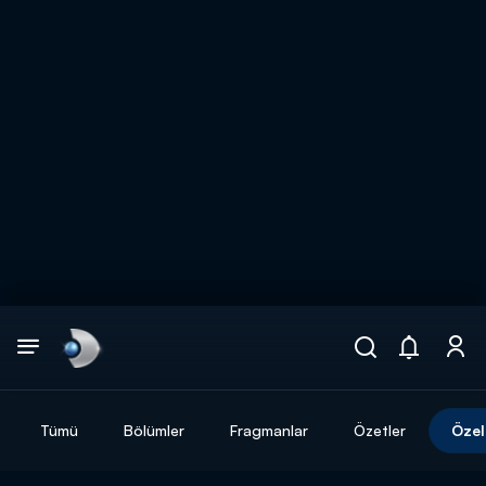
Arama
muhteşem ikili
ARAMA SONUÇLARI
Tümü
Bölümler
Fragmanlar
Özetler
Özel
DİĞER SONUÇLAR