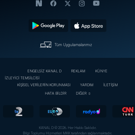
Tüm Uygulamalarımız
ENGELSİZ KANAL D
REKLAM
KÜNYE
İZLEYİCİ TEMSİLCİSİ
KİŞİSEL VERİLERİN KORUNMASI
YARDIM
İLETİŞİM
HATA BİLDİR
DİĞER
KANAL D © 2026. Her Hakkı Saklıdır.
Bilgi Toplumu Hizmetleri MKK tarafından sağlanmaktadır.