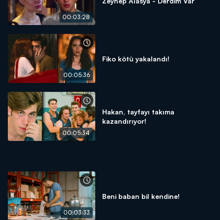
Zeynep Alasya - Derdim Var
00:03:28
Fiko kötü yakalandı!
00:05:36
Hakan, tayfayı takıma
kazandırıyor!
00:05:34
Beni baban bil kendine!
00:03:33