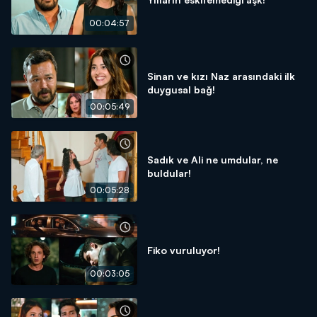
00:04:57
Sinan ve kızı Naz arasındaki ilk
duygusal bağ!
00:05:49
Sadık ve Ali ne umdular, ne
buldular!
00:05:28
Fiko vuruluyor!
00:03:05