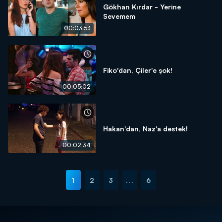
Gökhan Kırdar - Yerine
Sevemem
00:03:53
Fiko'dan, Çiler'e şok!
00:05:02
Hakan'dan, Naz'a destek!
00:02:34
1
2
3
...
6