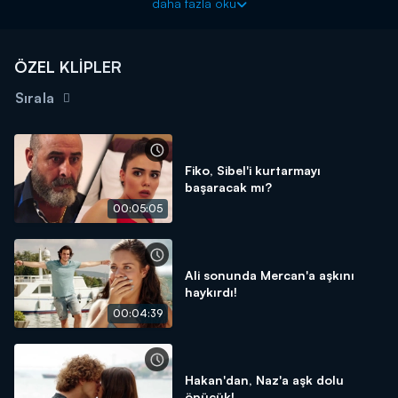
daha fazla oku
Melis'e asla gerçekleri söylemeceğini bilen Tarık, Melis'le
konuşmaya gitmek ister. Tam o sırada Melis babası Tarık'ın
karşısına çıkar ve içindeki nefreti yüzüne kusar. Bunun üzerine
ÖZEL KLİPLER
tüm gerçekleri anlatmak isteyen Tarık, kızların karşısına dikilir
fakat hiçbir şey umdupu gibi gitmez.
Sırala
Fiko, Sibel'i kurtarmayı
başaracak mı?
00:05:05
Ali sonunda Mercan'a aşkını
haykırdı!
00:04:39
Hakan'dan, Naz'a aşk dolu
öpücük!