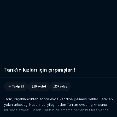
Tarık'ın kızları için çırpınışları!
Takip Et
Kaydet
Paylaş
Tarık, bıçaklandıktan sonra evde kendine gelmeyi bekler. Tarık en
yakın arkadaşı Hasan ise iyileşmeden Tarık'ın evden çıkmasına
müsade etmez. Hasan, Tarık'ın gelememe nedenini Melis yerine
Seçil'e söyler. Bunu öğrenen Tarık ise deliye döner. Seçil'in