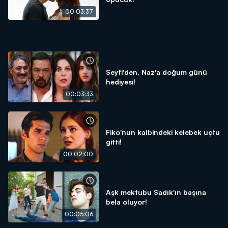
00:03:37
Seyfi'den, Naz'a doğum günü
hediyesi!
00:03:33
Fiko'nun kalbindeki kelebek uçtu
gitti!
00:02:00
Aşk mektubu Sadık'ın başına
bela oluyor!
00:05:06