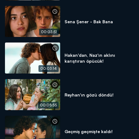
Sena Şener - Bak Bana
00:03:51
Hakan'dan, Naz'ın aklını
karıştıran öpücük!
00:03:14
Reyhan'ın gözü döndü!
00:05:55
Geçmiş geçmişte kaldı!