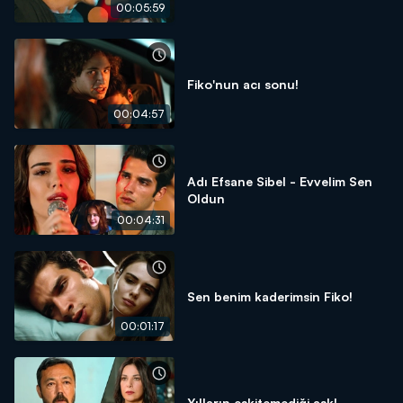
00:05:59
Fiko'nun acı sonu!
00:04:57
Adı Efsane Sibel - Evvelim Sen
Oldun
00:04:31
Sen benim kaderimsin Fiko!
00:01:17
Yılların eskitemediği aşk!