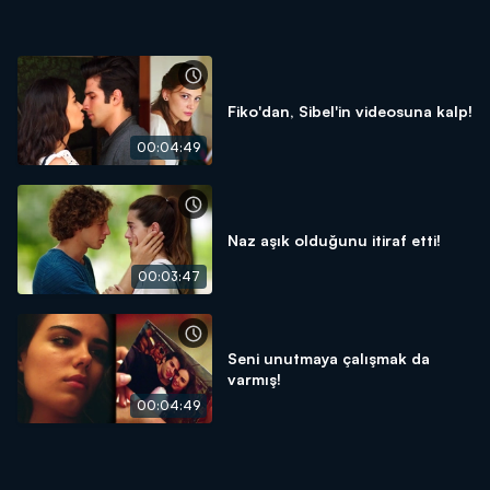
Fiko'dan, Sibel'in videosuna kalp!
00:04:49
Naz aşık olduğunu itiraf etti!
00:03:47
Seni unutmaya çalışmak da
varmış!
00:04:49