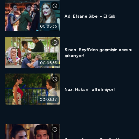
Adı Efsane Sibel - El Gibi
00:05:36
Sinan, Seyfi'den geçmişin acısını
çıkarıyor!
00:05:33
Naz, Hakan'ı affetmiyor!
00:03:37