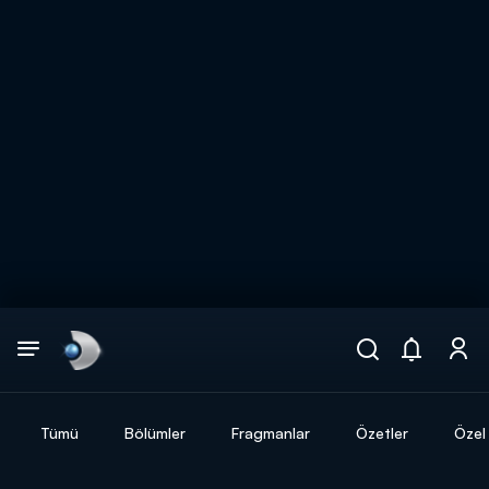
Arama
muhteşem ikili
ARAMA SONUÇLARI
Tümü
Bölümler
Fragmanlar
Özetler
Özel 
DİĞER SONUÇLAR