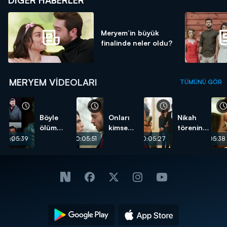
Meryem’in büyük
finalinde neler oldu?
MERYEM VIDEOLARI
TÜMÜNÜ GÖR
Böyle
Onları
Nikah
ölüm
kimse
töreninde
görülmedi!
ayıramadı!
silahlı
00:05:39
00:05:51
00:05:27
00:05:38
saldırı!