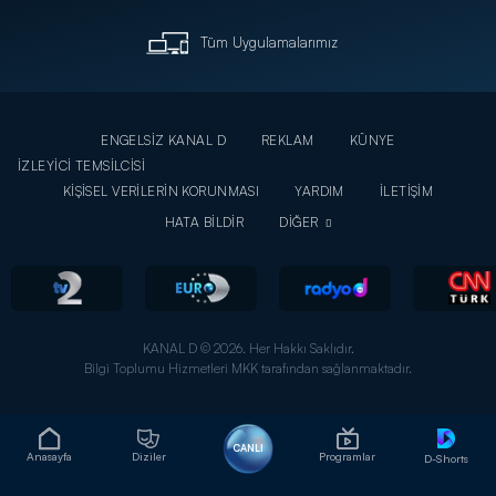
Tüm Uygulamalarımız
ENGELSİZ KANAL D
REKLAM
KÜNYE
İZLEYİCİ TEMSİLCİSİ
KİŞİSEL VERİLERİN KORUNMASI
YARDIM
İLETİŞİM
HATA BİLDİR
DİĞER
KANAL D © 2026. Her Hakkı Saklıdır.
Bilgi Toplumu Hizmetleri MKK tarafından sağlanmaktadır.
CANLI
Anasayfa
Diziler
Programlar
D-Shorts