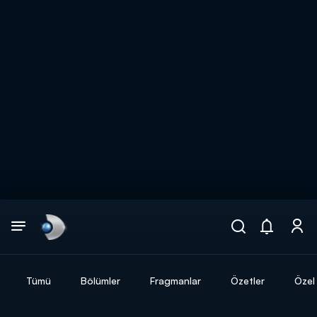
Arama
muhteşem ikili
ARAMA SONUÇLARI
Tümü
Bölümler
Fragmanlar
Özetler
Özel 
DİĞER SONUÇLAR