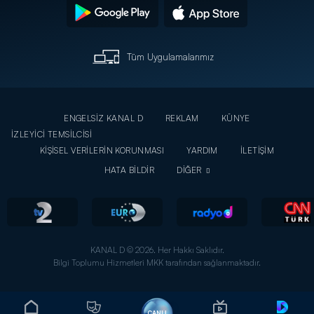
Tüm Uygulamalarımız
ENGELSİZ KANAL D
REKLAM
KÜNYE
İZLEYİCİ TEMSİLCİSİ
KİŞİSEL VERİLERİN KORUNMASI
YARDIM
İLETİŞİM
HATA BİLDİR
DİĞER
KANAL D © 2026. Her Hakkı Saklıdır.
Bilgi Toplumu Hizmetleri MKK tarafından sağlanmaktadır.
CANLI