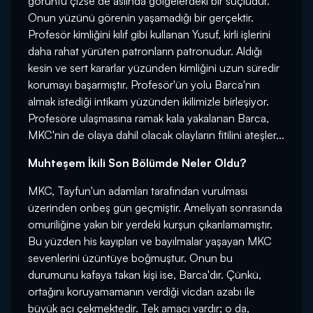
görüntü çizse de aslında gölgelerdeki bir suçludur.
Onun yüzünü görenin yaşamadığı bir gerçektir.
Profesör kimliğini kılıf gibi kullanan Yusuf, kirli işlerini
daha rahat yürüten patronların patronudur. Aldığı
kesin ve sert kararlar yüzünden kimliğini uzun süredir
korumayı başarmıştır. Profesör'ün yolu Barca'nın
almak istediği intikam yüzünden ikilimizle birleşiyor.
Profesöre ulaşmasına ramak kala yakalanan Barca,
MKC'nin de olaya dahil olacak olayların fitilini ateşler...
Muhteşem İkili Son Bölümde Neler Oldu?
MKC, Tayfun'un adamları tarafından vurulması
üzerinden onbeş gün geçmiştir. Ameliyatı sonrasında
omuriliğine yakın bir yerdeki kurşun çıkarılamamıştır.
Bu yüzden his kayıpları ve bayılmalar yaşayan MKC
sevenlerini üzüntüye boğmuştur. Onun bu
durumunu kafaya takan kişi ise, Barca'dır. Çünkü,
ortağını koruyamamanın verdiği vicdan azabı ile
büyük acı çekmektedir. Tek amacı vardır; o da,