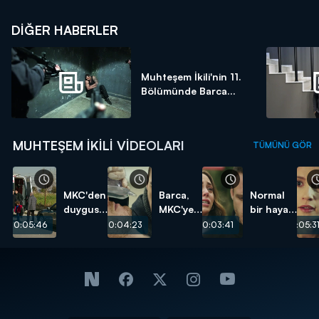
DIĞER HABERLER
Muhteşem İkili'nin 11.
Bölümünde Barca...
MUHTEŞEM İKILI VIDEOLARI
TÜMÜNÜ GÖR
MKC'den
Barca,
Normal
duygusal
MKC'ye
bir hayat
veda!
olan can
istiyorum!
00:05:46
00:04:23
00:03:41
00:05:3
borcunu
ödedi!