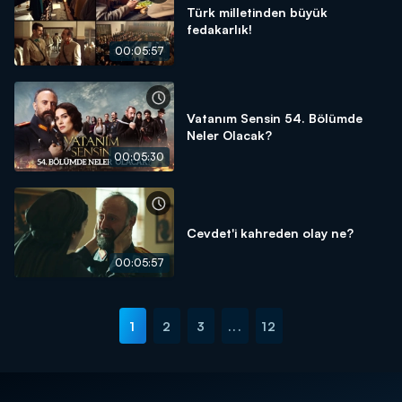
Türk milletinden büyük
fedakarlık!
00:05:57
Vatanım Sensin 54. Bölümde
Neler Olacak?
00:05:30
Cevdet'i kahreden olay ne?
00:05:57
1
2
3
...
12