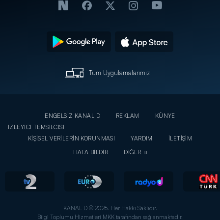
Tüm Uygulamalarımız
ENGELSİZ KANAL D
REKLAM
KÜNYE
İZLEYİCİ TEMSİLCİSİ
KİŞİSEL VERİLERİN KORUNMASI
YARDIM
İLETİŞİM
HATA BİLDİR
DİĞER
KANAL D © 2026. Her Hakkı Saklıdır.
Bilgi Toplumu Hizmetleri MKK tarafından sağlanmaktadır.