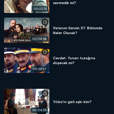
sevmedik mi?
00:03:15
Vatanım Sensin 57. Bölümde
Neler Olacak?
00:04:58
Cevdet, Yunan tuzağına
düşecek mi?
00:05:57
Yıldız'ın gizli aşkı kim?
00:04:55