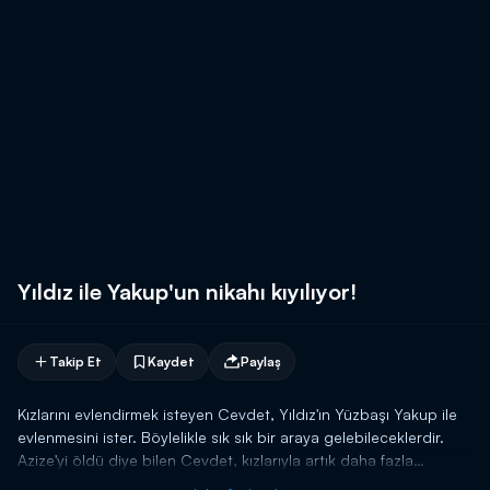
Yıldız ile Yakup'un nikahı kıyılıyor!
Takip Et
Kaydet
Paylaş
Kızlarını evlendirmek isteyen Cevdet, Yıldız'ın Yüzbaşı Yakup ile
evlenmesini ister. Böylelikle sık sık bir araya gelebileceklerdir.
Azize'yi öldü diye bilen Cevdet, kızlarıyla artık daha fazla
ilgilenemediğini düşünür. Yakup'u da ikna eden Cevdet, evde