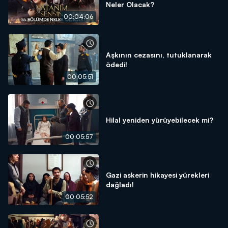
Neler Olacak?
00:04:06
Aşkının cezasını, tutuklanarak
ödedi!
00:05:51
Hilal yeniden yürüyebilecek mi?
00:05:57
Gazi askerin hikayesi yürekleri
dağladı!
00:05:52