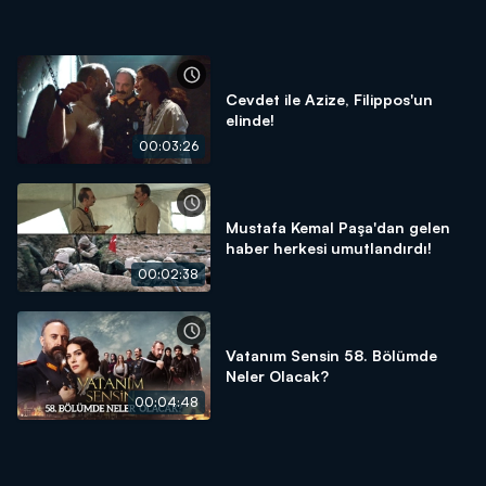
Cevdet ile Azize, Filippos'un
elinde!
00:03:26
Mustafa Kemal Paşa'dan gelen
haber herkesi umutlandırdı!
00:02:38
Vatanım Sensin 58. Bölümde
Neler Olacak?
00:04:48