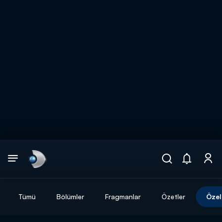
Arama
muhteşem ikili
ARAMA SONUÇLARI
Tümü
Bölümler
Fragmanlar
Özetler
Özel
DİĞER SONUÇLAR