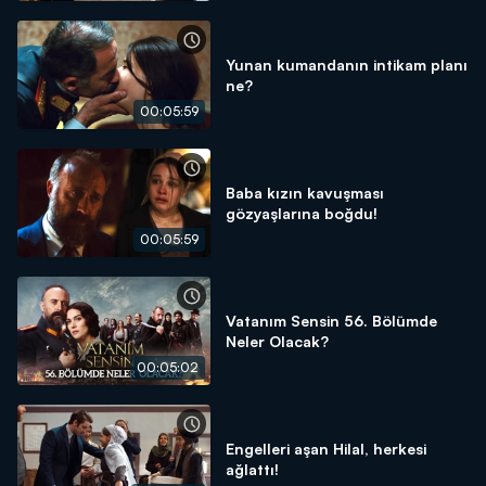
Yunan kumandanın intikam planı
ne?
00:05:59
Baba kızın kavuşması
gözyaşlarına boğdu!
00:05:59
Vatanım Sensin 56. Bölümde
Neler Olacak?
00:05:02
Engelleri aşan Hilal, herkesi
ağlattı!