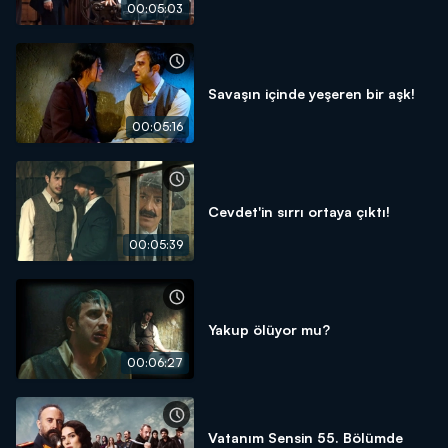
00:05:03
Savaşın içinde yeşeren bir aşk!
00:05:16
Cevdet'in sırrı ortaya çıktı!
00:05:39
Yakup ölüyor mu?
00:06:27
Vatanım Sensin 55. Bölümde