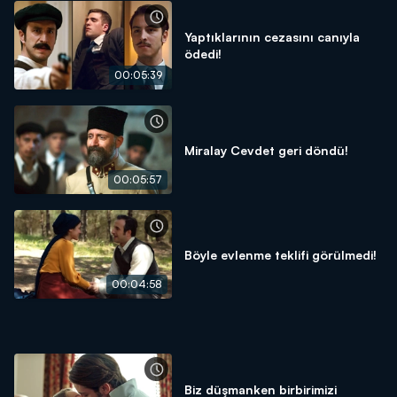
Yaptıklarının cezasını canıyla
ödedi!
00:05:39
Miralay Cevdet geri döndü!
00:05:57
Böyle evlenme teklifi görülmedi!
00:04:58
Biz düşmanken birbirimizi