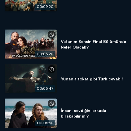
00:09:20
Vatanım Sensin Final Bölümünde
Neler Olacak?
00:05:20
Yunan'a tokat gibi Türk cevabı!
00:05:47
İnsan, sevdiğini arkada
bırakabilir mi?
00:05:50