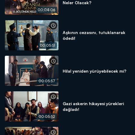
Neler Olacak?
00:04:06
Aşkının cezasını, tutuklanarak
ödedi!
00:05:51
Hilal yeniden yürüyebilecek mi?
00:05:57
Gazi askerin hikayesi yürekleri
dağladı!
00:05:52