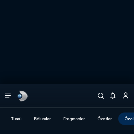
Arama
muhteşem ikili
ARAMA SONUÇLARI
Tümü
Bölümler
Fragmanlar
Özetler
Özel
DİĞER SONUÇLAR