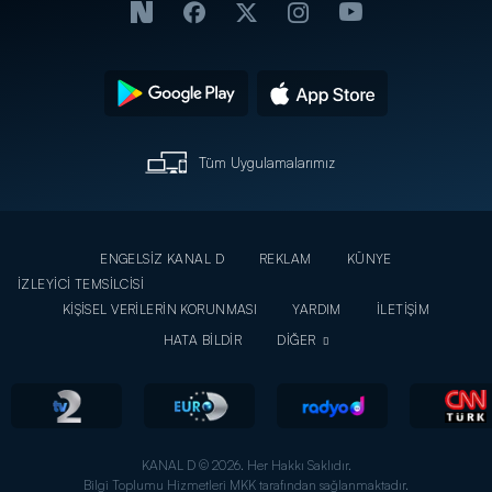
Tüm Uygulamalarımız
ENGELSİZ KANAL D
REKLAM
KÜNYE
İZLEYİCİ TEMSİLCİSİ
KİŞİSEL VERİLERİN KORUNMASI
YARDIM
İLETİŞİM
HATA BİLDİR
DİĞER
KANAL D © 2026. Her Hakkı Saklıdır.
Bilgi Toplumu Hizmetleri MKK tarafından sağlanmaktadır.