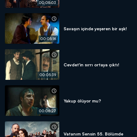
00:05:03
Savaşın içinde yeşeren bir aşk!
00:05:16
Cevdet'in sırrı ortaya çıktı!
00:05:39
Yakup ölüyor mu?
00:06:27
Vatanım Sensin 55. Bölümde