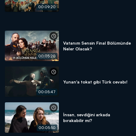
00:09:20
Vatanım Sensin Final Bölümünde
Neler Olacak?
00:05:20
Yunan'a tokat gibi Türk cevabı!
00:05:47
İnsan, sevdiğini arkada
bırakabilir mi?
00:05:50