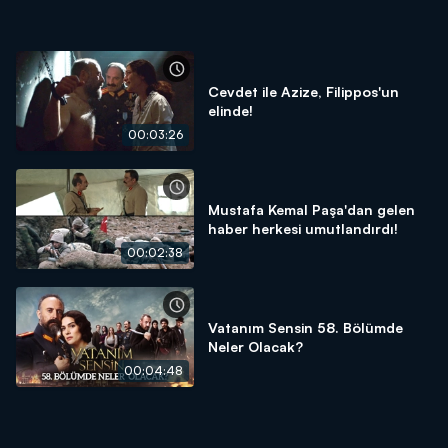
Cevdet ile Azize, Filippos'un
elinde!
00:03:26
Mustafa Kemal Paşa'dan gelen
haber herkesi umutlandırdı!
00:02:38
Vatanım Sensin 58. Bölümde
Neler Olacak?
00:04:48