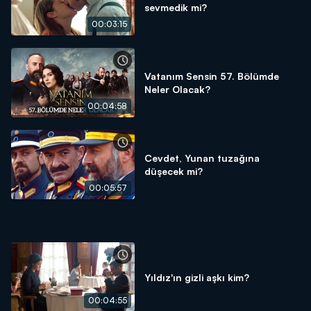
sevmedik mi?
00:03:15
Vatanım Sensin 57. Bölümde
Neler Olacak?
00:04:58
Cevdet, Yunan tuzağına
düşecek mi?
00:05:57
Yıldız'ın gizli aşkı kim?
00:04:55