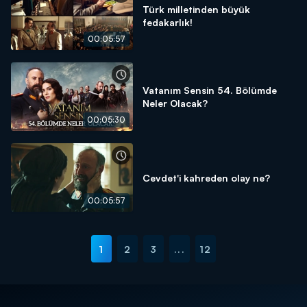
Türk milletinden büyük
fedakarlık!
00:05:57
Vatanım Sensin 54. Bölümde
Neler Olacak?
00:05:30
Cevdet'i kahreden olay ne?
00:05:57
1
2
3
...
12