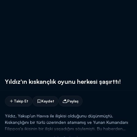
Yıldız'ın kıskançlık oyunu herkesi şaşırttı!
Takip Et
Kaydet
Paylaş
Yıldız, Yakup'un Havva ile ilişkisi olduğunu düşünmüştü.
Kıskançlığını bir türlü üzerinden atamamış ve Yunan Kumandanı
Filippos'a ikisinin bir ilişki yaşadığını söylemişti. Bu haberden
sonra Filippos, Havva'yı cezalandırırken Yakup da Havva'nın