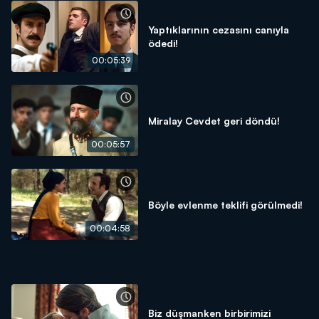
Yaptıklarının cezasını canıyla
ödedi!
00:05:39
Miralay Cevdet geri döndü!
00:05:57
Böyle evlenme teklifi görülmedi!
00:04:58
Biz düşmanken birbirimizi