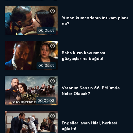
Yunan kumandanın intikam planı
ne?
00:05:59
Baba kızın kavuşması
gözyaşlarına boğdu!
00:05:59
Vatanım Sensin 56. Bölümde
Neler Olacak?
00:05:02
Engelleri aşan Hilal, herkesi
ağlattı!