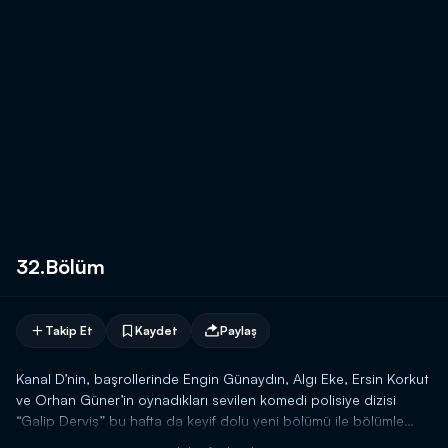
32.Bölüm
Takip Et
Kaydet
Paylaş
Kanal D’nin, başrollerinde Engin Günaydın, Algı Eke, Ersin Korkut
ve Orhan Güner’in oynadıkları sevilen komedi polisiye dizisi
“Galip Derviş” bu hafta da keyif dolu yeni bölümü ile bölümle
ekrana geliyor. Ayşen Gruda’nın konuk oyuncu olarak yer