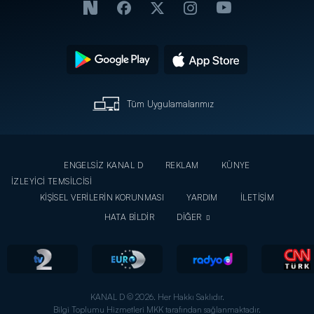
Tüm Uygulamalarımız
ENGELSİZ KANAL D
REKLAM
KÜNYE
İZLEYİCİ TEMSİLCİSİ
KİŞİSEL VERİLERİN KORUNMASI
YARDIM
İLETİŞİM
HATA BİLDİR
DİĞER
KANAL D © 2026. Her Hakkı Saklıdır.
Bilgi Toplumu Hizmetleri MKK tarafından sağlanmaktadır.