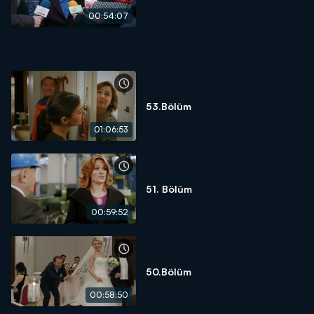
00:54:07
53.Bölüm
01:06:53
51. Bölüm
00:59:52
50.Bölüm
00:58:50