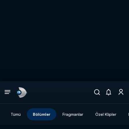
Arama
muhteşem ikili
ARAMA SONUÇLARI
Tümü
Bölümler
Fragmanlar
Özel Klipler
DİĞER SONUÇLAR