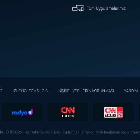
Tüm Uygulamalarımız
YE
İZLEYİCİ TEMSİLCİSİ
KİŞİSEL VERİLERİN KORUNMASI
YARDIM
AL D © 2026. Her Hakkı Saklıdır.
Bilgi Toplumu Hizmetleri MKK tarafından sağlanmakta