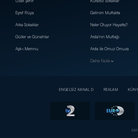
Uzak Şehir
Kuralsız Sokaklar
Eşref Rüya
Gelinim Mutfakta
Arka Sokaklar
Neler Oluyor Hayatta?
Güller ve Günahlar
Arda'nın Mutfağı
Aşk-ı Memnu
Arda ile Omuz Omuza
Daha Fazla
ENGELSİZ KANAL D
REKLAM
KÜN
KAN