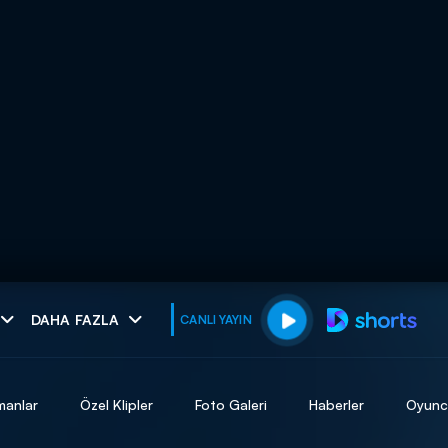
muhteşem ikili
DAHA FAZLA
CANLI YAYIN
I
manlar
Özel Klipler
Foto Galeri
Haberler
Oyunc