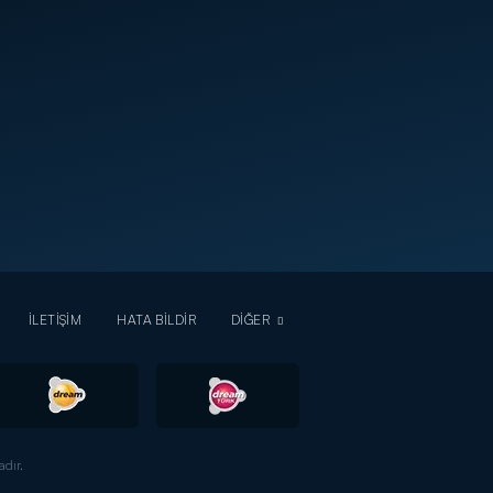
İLETİŞİM
HATA BİLDİR
DİĞER
dır.