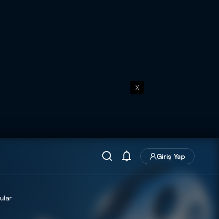
X
Giriş Yap
ular