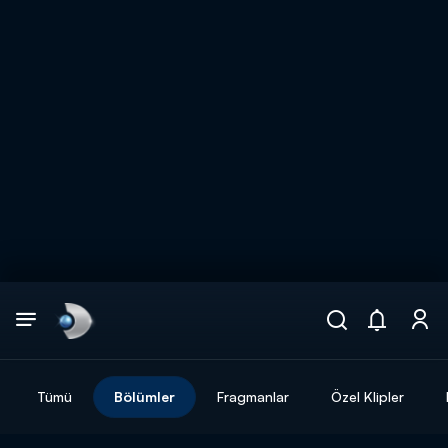
Arama
muhteşem ikili
ARAMA SONUÇLARI
Tümü
Bölümler
Fragmanlar
Özel Klipler
DİĞER SONUÇLAR