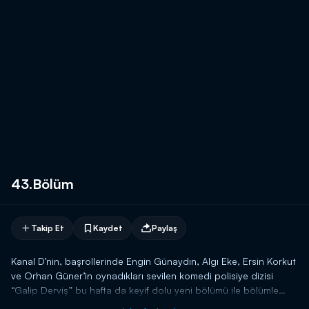
43.Bölüm
Takip Et
Kaydet
Paylaş
Kanal D’nin, başrollerinde Engin Günaydın, Algı Eke, Ersin Korkut
ve Orhan Güner’in oynadıkları sevilen komedi polisiye dizisi
“Galip Derviş” bu hafta da keyif dolu yeni bölümü ile bölümle
ekrana geliyor.