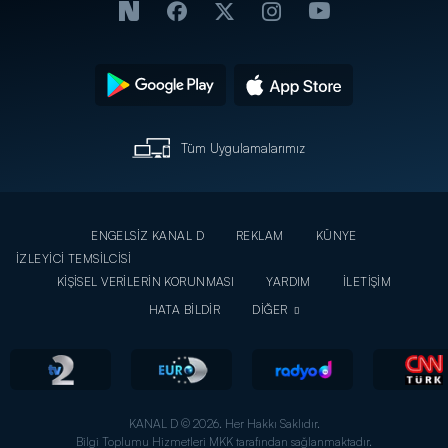
Tüm Uygulamalarımız
ENGELSİZ KANAL D
REKLAM
KÜNYE
İZLEYİCİ TEMSİLCİSİ
KİŞİSEL VERİLERİN KORUNMASI
YARDIM
İLETİŞİM
HATA BİLDİR
DİĞER
KANAL D © 2026. Her Hakkı Saklıdır.
Bilgi Toplumu Hizmetleri MKK tarafından sağlanmaktadır.