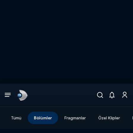
Arama
muhteşem ikili
ARAMA SONUÇLARI
Tümü
Bölümler
Fragmanlar
Özel Klipler
DİĞER SONUÇLAR