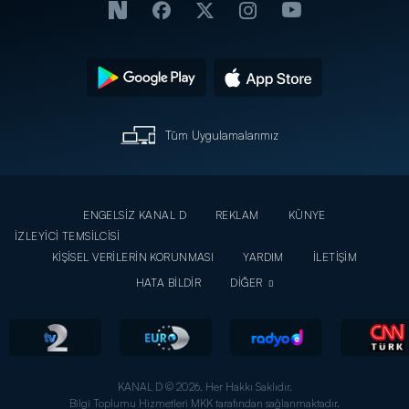
Tüm Uygulamalarımız
ENGELSİZ KANAL D
REKLAM
KÜNYE
İZLEYİCİ TEMSİLCİSİ
KİŞİSEL VERİLERİN KORUNMASI
YARDIM
İLETİŞİM
HATA BİLDİR
DİĞER
KANAL D © 2026. Her Hakkı Saklıdır.
Bilgi Toplumu Hizmetleri MKK tarafından sağlanmaktadır.