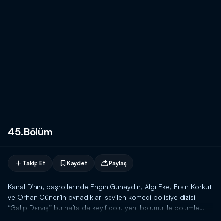
45.Bölüm
Takip Et
Kaydet
Paylaş
Kanal D’nin, başrollerinde Engin Günaydın, Algı Eke, Ersin Korkut
ve Orhan Güner’in oynadıkları sevilen komedi polisiye dizisi
“Galip Derviş” bu hafta da keyif dolu yeni bölümü ile bölümle
ekrana geliyor.