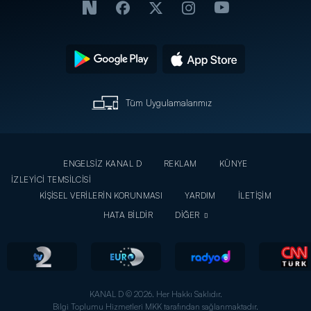
Tüm Uygulamalarımız
ENGELSİZ KANAL D
REKLAM
KÜNYE
İZLEYİCİ TEMSİLCİSİ
KİŞİSEL VERİLERİN KORUNMASI
YARDIM
İLETİŞİM
HATA BİLDİR
DİĞER
KANAL D © 2026. Her Hakkı Saklıdır.
Bilgi Toplumu Hizmetleri MKK tarafından sağlanmaktadır.