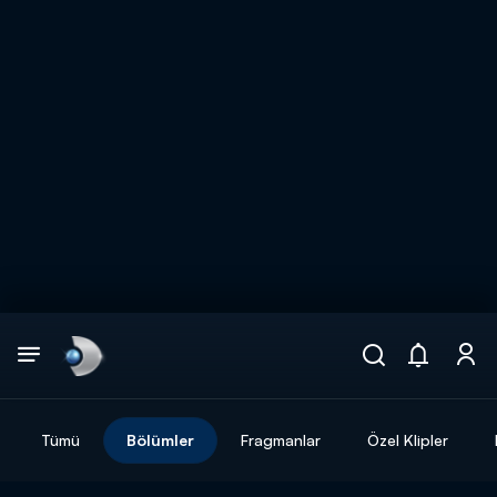
Arama
muhteşem ikili
ARAMA SONUÇLARI
Tümü
Bölümler
Fragmanlar
Özel Klipler
DİĞER SONUÇLAR