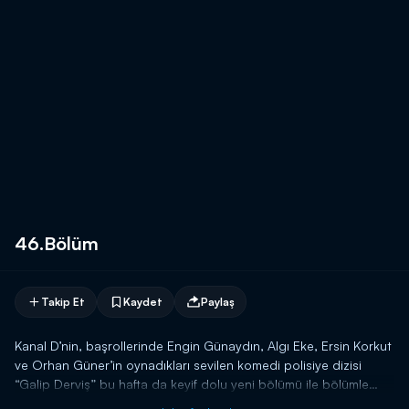
46.Bölüm
Takip Et
Kaydet
Paylaş
Kanal D’nin, başrollerinde Engin Günaydın, Algı Eke, Ersin Korkut
ve Orhan Güner’in oynadıkları sevilen komedi polisiye dizisi
“Galip Derviş” bu hafta da keyif dolu yeni bölümü ile bölümle
ekrana geliyor.