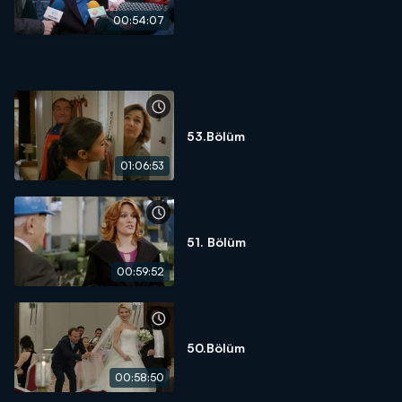
00:54:07
53.Bölüm
01:06:53
51. Bölüm
00:59:52
50.Bölüm
00:58:50