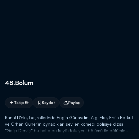
48.Bölüm
Takip Et
Kaydet
Paylaş
Kanal D’nin, başrollerinde Engin Günaydın, Algı Eke, Ersin Korkut
ve Orhan Güner’in oynadıkları sevilen komedi polisiye dizisi
“Galip Derviş” bu hafta da keyif dolu yeni bölümü ile bölümle
ekrana geliyor.