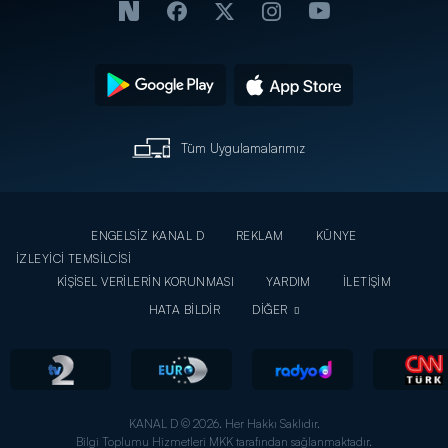
Tüm Uygulamalarımız
ENGELSİZ KANAL D
REKLAM
KÜNYE
İZLEYİCİ TEMSİLCİSİ
KİŞİSEL VERİLERİN KORUNMASI
YARDIM
İLETİŞİM
HATA BİLDİR
DİĞER
KANAL D © 2026. Her Hakkı Saklıdır.
Bilgi Toplumu Hizmetleri MKK tarafından sağlanmaktadır.