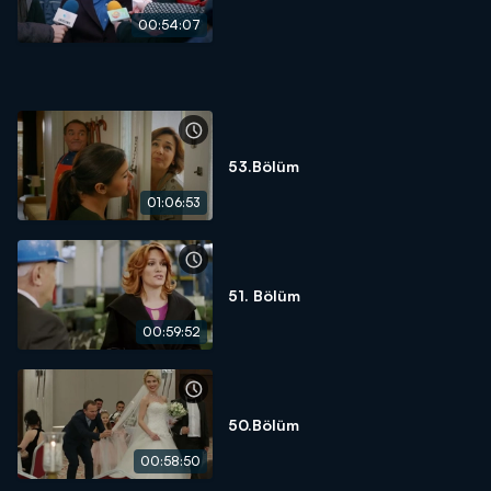
00:54:07
53.Bölüm
01:06:53
51. Bölüm
00:59:52
50.Bölüm
00:58:50