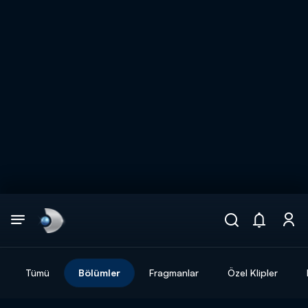
Arama
muhteşem ikili
ARAMA SONUÇLARI
Tümü
Bölümler
Fragmanlar
Özel Klipler
DİĞER SONUÇLAR