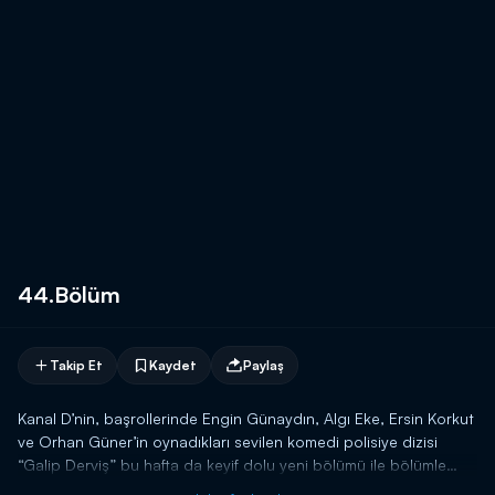
44.Bölüm
Takip Et
Kaydet
Paylaş
Kanal D’nin, başrollerinde Engin Günaydın, Algı Eke, Ersin Korkut
ve Orhan Güner’in oynadıkları sevilen komedi polisiye dizisi
“Galip Derviş” bu hafta da keyif dolu yeni bölümü ile bölümle
ekrana geliyor.