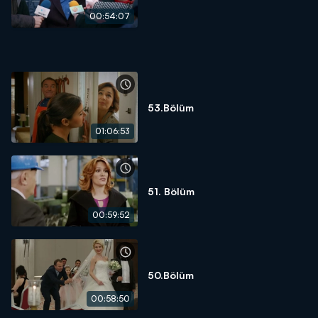
00:54:07
53.Bölüm
01:06:53
51. Bölüm
00:59:52
50.Bölüm
00:58:50