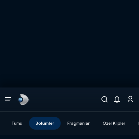
Arama
muhteşem ikili
ARAMA SONUÇLARI
Tümü
Bölümler
Fragmanlar
Özel Klipler
DİĞER SONUÇLAR