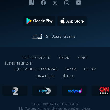
Tüm Uygulamalarımız
ENGELSİZ KANAL D
REKLAM
KÜNYE
İZLEYİCİ TEMSİLCİSİ
KİŞİSEL VERİLERİN KORUNMASI
YARDIM
İLETİŞİM
HATA BİLDİR
DİĞER
KANAL D © 2026. Her Hakkı Saklıdır.
Bilgi Toplumu Hizmetleri MKK tarafından sağlanmaktadır.