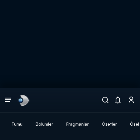
Arama
muhteşem ikili
ARAMA SONUÇLARI
Tümü
Bölümler
Fragmanlar
Özetler
Özel 
DİĞER SONUÇLAR