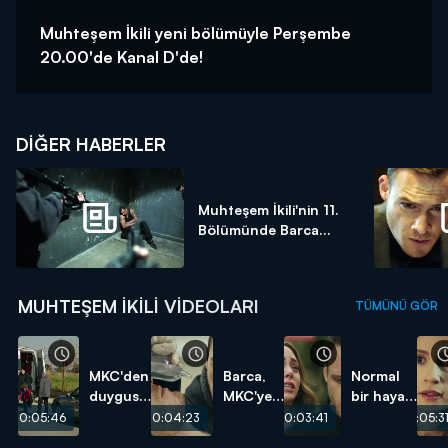
Muhteşem İkili yeni bölümüyle Perşembe
20.00'de Kanal D'de!
DIĞER HABERLER
Muhteşem İkili'nin 11.
Bölümünde Barca...
MUHTEŞEM İKILI VIDEOLARI
TÜMÜNÜ GÖR
MKC'den
Barca,
Normal
duygusal
MKC'ye
bir hayat
veda!
olan can
istiyorum!
00:05:46
00:04:23
00:03:41
00:05:3
borcunu