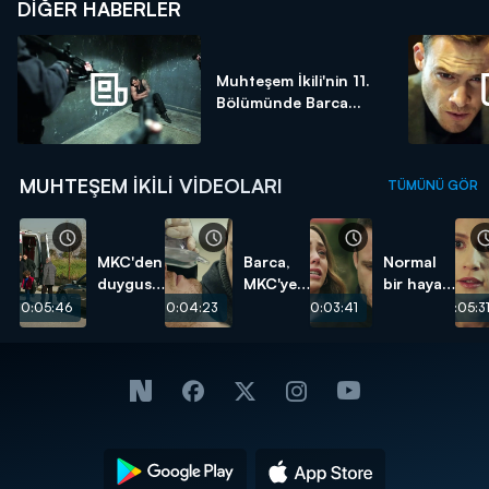
DIĞER HABERLER
Muhteşem İkili'nin 11.
Bölümünde Barca...
MUHTEŞEM İKILI VIDEOLARI
TÜMÜNÜ GÖR
MKC'den
Barca,
Normal
duygusal
MKC'ye
bir hayat
veda!
olan can
istiyorum!
00:05:46
00:04:23
00:03:41
00:05:3
borcunu
ödedi!