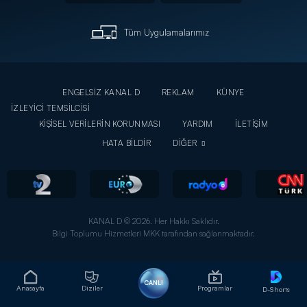
Tüm Uygulamalarımız
ENGELSİZ KANAL D
REKLAM
KÜNYE
İZLEYİCİ TEMSİLCİSİ
KİŞİSEL VERİLERİN KORUNMASI
YARDIM
İLETİŞİM
HATA BİLDİR
DİĞER
KANAL D © 2026. Her Hakkı Saklıdır.
Bilgi Toplumu Hizmetleri MKK tarafından sağlanmaktadır.
CANLI
Anasayfa
Diziler
Programlar
D-Shorts