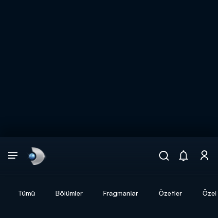
Arama
muhteşem ikili
ARAMA SONUÇLARI
Tümü
Bölümler
Fragmanlar
Özetler
Özel 
DİĞER SONUÇLAR