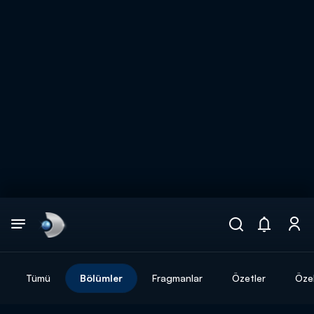
Arama
muhteşem ikili
ARAMA SONUÇLARI
Tümü
Bölümler
Fragmanlar
Özetler
Özel
DİĞER SONUÇLAR