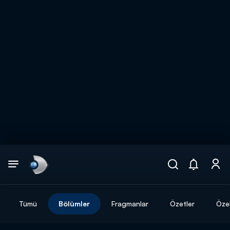
Arama
muhteşem ikili
ARAMA SONUÇLARI
Tümü
Bölümler
Fragmanlar
Özetler
Özel
DİĞER SONUÇLAR