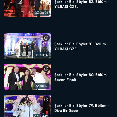
Şarkılar Bizi Söyler 82. Bölüm -
unutulmayacak performanslarla Şarkılar Bizi Söyler stüdyosunda
YILBAŞI ÖZEL
müzik ziyafeti yaşandı.
03:06:21
Şarkılar Bizi Söyler 59. bölümü ile 26 Kasım Cumartesi
akşamı saat 20.00'de Kanal D'de...
Şarkılar Bizi Söyler 81. Bölüm -
YILBAŞI ÖZEL
03:31:04
Şarkılar Bizi Söyler 80. Bölüm -
Sezon Finali
02:45:17
Şarkılar Bizi Söyler 79. Bölüm -
Diva Bir Gece
02:44:13