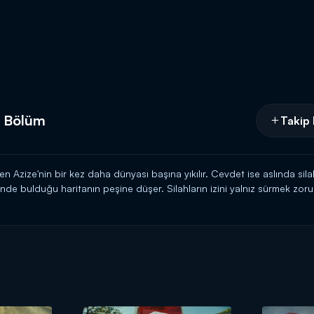
. Bölüm
Takip 
en Azize'nin bir kez daha dünyası başına yıkılır. Cevdet ise aslında s
nde bulduğu haritanın peşine düşer. Silahların izini yalnız sürmek zo
 bu göreve Leon ile birlikte gönderir.
 Azize ise; konakta kaldıkları sürece Hilal'in başına iş açacağını, Yıldı
'ten yardım ister.
hem de Azize'yi geri kazanacağı için hayli keyiflidir.
n önemli anları 4 dakikaya sığdırdık...