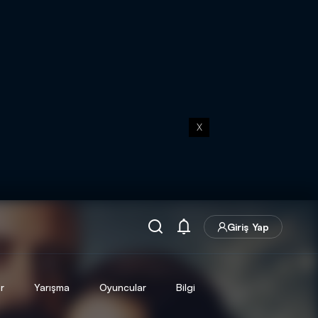
X
Giriş Yap
r
Yarışma
Oyuncular
Bilgi