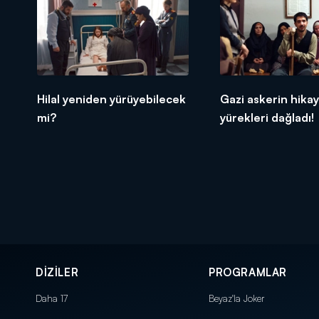
Hilal yeniden yürüyebilecek
Gazi askerin hikay
mi?
yürekleri dağladı!
DİZİLER
PROGRAMLAR
Daha 17
Beyaz'la Joker