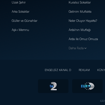
Uzak Şehir
Kuralsız Sokaklar
Arka Sokaklar
Gelinim Mutfakta
Güller ve Günahlar
Neler Oluyor Hayatta?
Aşk-ı Memnu
Arda'nın Mutfağı
Arda ile Omuz Omuza
Daha Fazla
ENGELSİZ KANAL D
REKLAM
KÜN
KAN