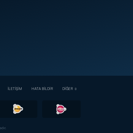
İLETİŞİM
HATA BİLDİR
DİĞER
dır.