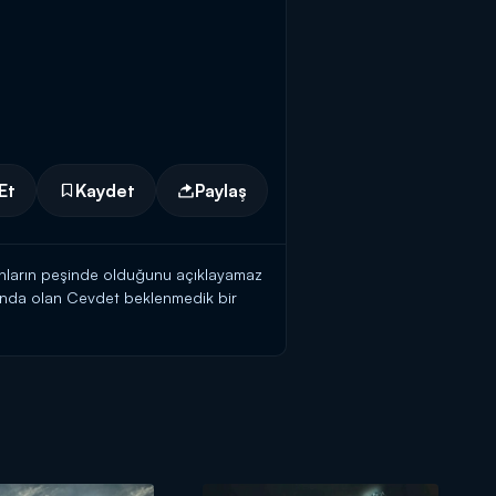
Et
Kaydet
Paylaş
ilahların peşinde olduğunu açıklayamaz
runda olan Cevdet beklenmedik bir
z'ın Leon'a meyledeceğini anlayıp, daha