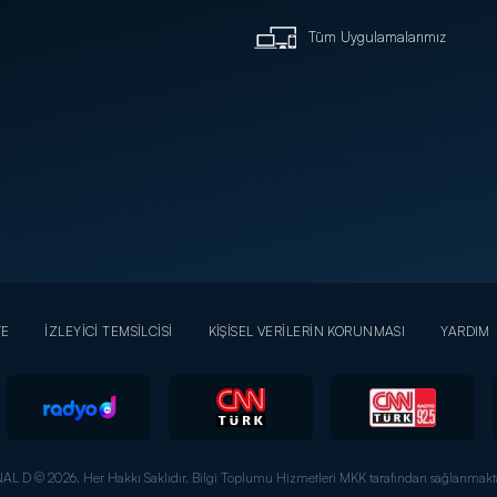
Tüm Uygulamalarımız
YE
İZLEYİCİ TEMSİLCİSİ
KİŞİSEL VERİLERİN KORUNMASI
YARDIM
AL D © 2026. Her Hakkı Saklıdır.
Bilgi Toplumu Hizmetleri MKK tarafından sağlanmakta