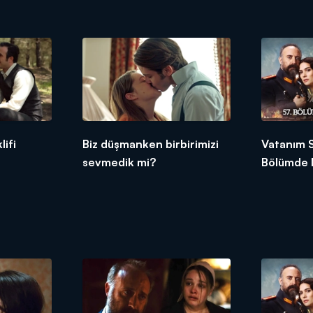
umutlandırdı!
ifi
Biz düşmanken birbirimizi
Vatanım S
sevmedik mi?
Bölümde 