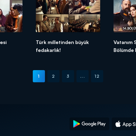
esi
Türk milletinden büyük
Vatanım 
fedakarlık!
Bölümde 
1
2
3
...
12