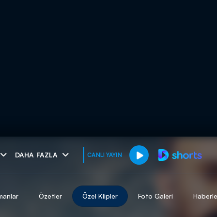
muhteşem ikili
DAHA FAZLA
CANLI YAYIN
I
manlar
Özetler
Özel Klipler
Foto Galeri
Haberle