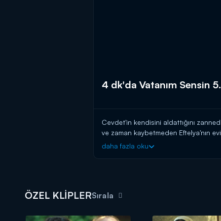
4 dk'da Vatanım Sensin 5
Cevdet'in kendisini aldattığını zanned
ve zaman kaybetmeden Eftelya'nın evi
gelişme ile karşı karşıyadır; Vasili onu
daha fazla oku
Cevdet görevi için şehri terk ederken;
fazla konakta kalmak istemez ve Tevfik
Tevfik hem Cevdet'ten kurtulacağı için 
ÖZEL KLİPLER
Sırala
Vatanım Sensin 5. bölümünde yaşana