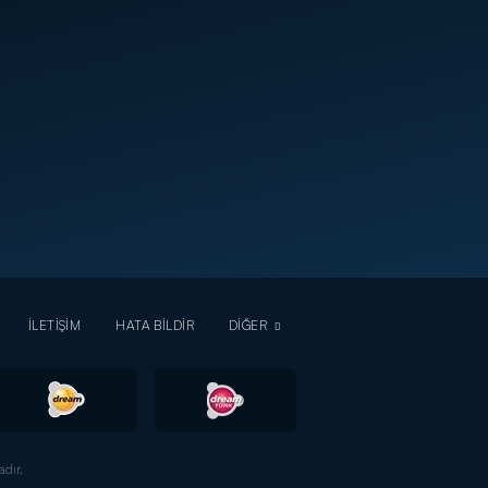
İLETİŞİM
HATA BİLDİR
DİĞER
dır.