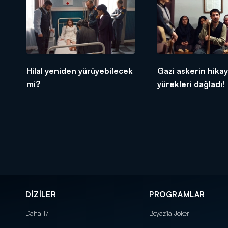
Hilal yeniden yürüyebilecek
Gazi askerin hikay
mi?
yürekleri dağladı!
DİZİLER
PROGRAMLAR
Daha 17
Beyaz'la Joker