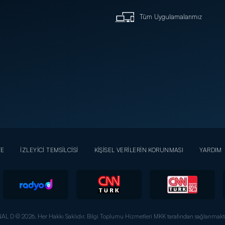
Tüm Uygulamalarımız
YE
İZLEYİCİ TEMSİLCİSİ
KİŞİSEL VERİLERİN KORUNMASI
YARDIM
AL D © 2026. Her Hakkı Saklıdır.
Bilgi Toplumu Hizmetleri MKK tarafından sağlanmakta