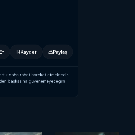
Et
Kaydet
Paylaş
artık daha rahat hareket etmektedir.
ksi'den başkasına güvenemeyeceğini
u süreçteki yeni adımı büyük ehemmiyet