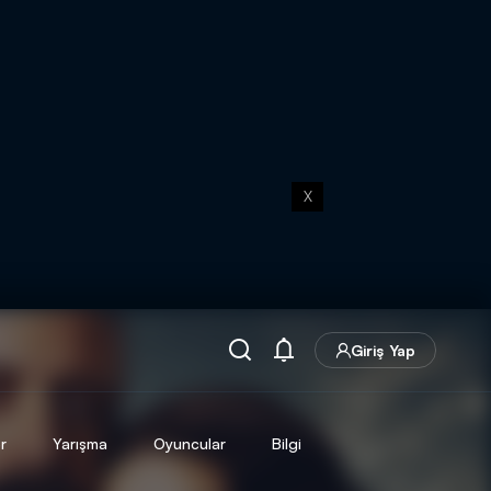
X
Giriş Yap
r
Yarışma
Oyuncular
Bilgi