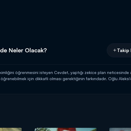
de Neler Olacak?
Takip 
mliğini öğrenmesini isteyen Cevdet, yaptığı zekice plan neticesinde 
nı öğrenebilmek için dikkatli olması gerektiğinin farkındadır. Oğlu Ale
 ve ailesine olan öfkesini kullanmak ister.
n planlarını yapan Filippos, Milli Mücadele için büyük önem taşıyan b
 bölümüyle perşembe akşamı saat 20.00'de Kanal D'de!