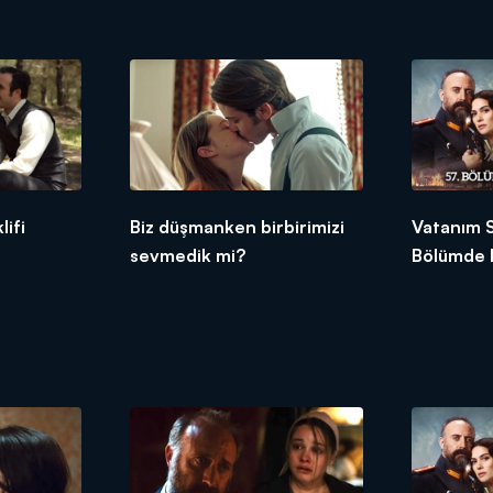
umutlandırdı!
ifi
Biz düşmanken birbirimizi
Vatanım S
sevmedik mi?
Bölümde 