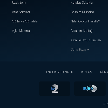
Uzak Şehir
Kuralsız Sokaklar
Arka Sokaklar
Gelinim Mutfakta
Güller ve Günahlar
Neler Oluyor Hayatta?
Aşk-ı Memnu
Arda'nın Mutfağı
Arda ile Omuz Omuza
Daha Fazla
ENGELSİZ KANAL D
REKLAM
KÜN
KAN