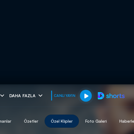
muhteşem ikili
DAHA FAZLA
CANLI YAYIN
I
manlar
Özetler
Özel Klipler
Foto Galeri
Haberle