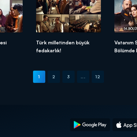
esi
Türk milletinden büyük
Vatanım 
fedakarlık!
Bölümde 
1
2
3
...
12