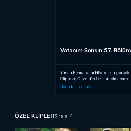
Vatanım Sensin 57. Bölüm
Yunan Kumandanı Filippos'un gerçek ki
Filippos, Cevdet'in bir sonraki adımı
düşünen Filippos, Aleksi'nin de Cevdet
daha fazla oku
Cevdet ve ailesini ortadan kaldırmanı
taşımaktadır.
Vatanım Sensin, heyecan dolu yeni
ÖZEL KLİPLER
Sırala