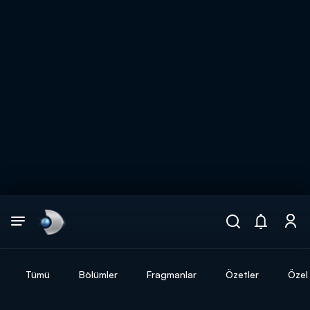
Arama
muhteşem ikili
ARAMA SONUÇLARI
Tümü
Bölümler
Fragmanlar
Özetler
Özel 
DİĞER SONUÇLAR