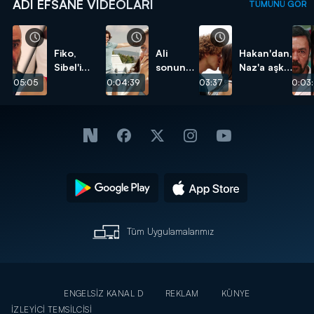
ADI EFSANE VIDEOLARI
TÜMÜNÜ GÖR
Fiko,
Ali
Hakan'dan,
Sibel'i
sonunda
Naz'a aşk
kurtarmayı
Mercan'a
dolu
00:05:05
00:04:39
00:03:37
00:03:
başaracak
aşkını
öpücük!
mı?
haykırdı!
Tüm Uygulamalarımız
ENGELSİZ KANAL D
REKLAM
KÜNYE
İZLEYİCİ TEMSİLCİSİ