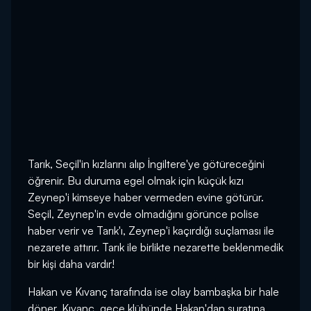
Tarık, Seçil'in kızlarını alıp İngiltere'ye götüreceğini
öğrenir. Bu duruma egel olmak için küçük kızı
Zeynep'i kimseye haber vermeden evine götürür.
Seçil, Zeynep'in evde olmadığını görünce polise
haber verir ve Tarık'ı, Zeynep'i kaçırdığı suçlaması ile
nezarete attırır. Tarık ile birlikte nezarette beklenmedik
bir kişi daha vardır!
Hakan ve Kıvanç tarafında ise olay bambaşka bir hale
döner. Kıvanç, gece klübünde Hakan'dan suratına