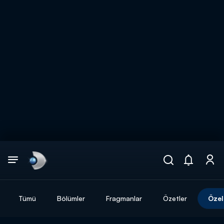
Arama
muhteşem ikili
ARAMA SONUÇLARI
Tümü
Bölümler
Fragmanlar
Özetler
Özel
DİĞER SONUÇLAR