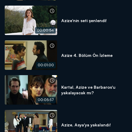
Azize'nin seti şenlendi!
00:00:54
Azize 4. Bölüm Ön İzleme
00:01:00
Kartal, Azize ve Barbaros'u
yakalayacak mı?
00:05:57
Azize, Asya'ya yakalandı!