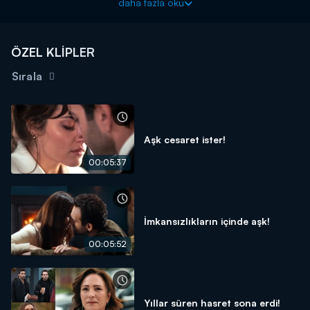
daha fazla oku
ÖZEL KLİPLER
Sırala
Aşk cesaret ister!
00:05:37
İmkansızlıkların içinde aşk!
00:05:52
Yıllar süren hasret sona erdi!