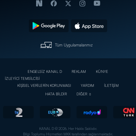
Tüm Uygulamalarımız
ENGELSİZ KANAL D
REKLAM
KÜNYE
İZLEYİCİ TEMSİLCİSİ
KİŞİSEL VERİLERİN KORUNMASI
YARDIM
İLETİŞİM
HATA BİLDİR
DİĞER
KANAL D © 2026. Her Hakkı Saklıdır.
Bilgi Toplumu Hizmetleri MKK tarafından sağlanmaktadır.