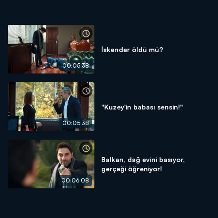
İskender öldü mü?
00:05:38
"Kuzey'in babası sensin!"
00:05:38
Balkan, dağ evini basıyor,
gerçeği öğreniyor!
00:06:08