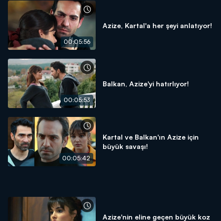
Azize, Kartal'a her şeyi anlatıyor!
00:05:56
Balkan, Azize'yi hatırlıyor!
00:05:53
Kartal ve Balkan'ın Azize için
büyük savaşı!
00:05:42
Azize'nin eline geçen büyük koz