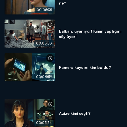
ne?
00:05:35
Balkan, uyanıyor! Kimin yaptığını
söylüyor!
00:05:50
Kamera kaydını kim buldu?
00:04:59
Azize kimi seçti?
00:05:54