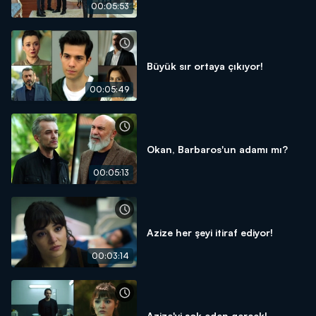
00:05:53
Büyük sır ortaya çıkıyor!
00:05:49
Okan, Barbaros'un adamı mı?
00:05:13
Azize her şeyi itiraf ediyor!
00:03:14
Azize'yi şok eden gerçek!