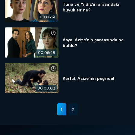
Tuna ve Yıldız'ın arasındaki
büyük sır ne?
00:03:31
Asya, Azize'nin çantasında ne
buldu?
00:05:48
Kartal, Azize'nin peşinde!
00:00:02
1
2