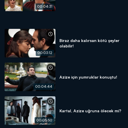
00:04:31
Biraz daha kalırsan kötü şeyler
olabilir!
00:03:12
Azize için yumruklar konuştu!
00:04:44
Kartal, Azize uğruna ölecek mi?
00:05:50