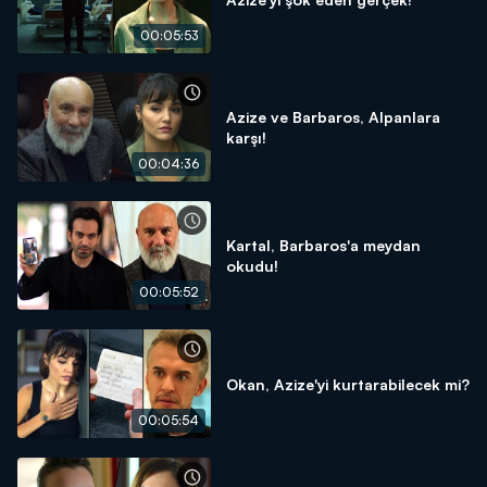
00:05:53
Azize ve Barbaros, Alpanlara
karşı!
00:04:36
Kartal, Barbaros'a meydan
okudu!
00:05:52
Okan, Azize'yi kurtarabilecek mi?
00:05:54