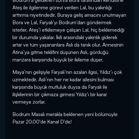
Bodrum’a geldikten sonra Bora tarafından kendisine
Ateş ile ilgilenme görevi verilen Lal, bu yakınlığı
arttırma niyetindedir. Buraya geliş amacını unutmayan
Bora ve Lal, Faryalı’yı Bodrum’dan göndermek
isterler. Ateş’i etkilemeye çalışan Lal, hiç beklemediği
bir durumda yakalar. İkili arasındaki yakınlık giderek
artar ve tüm yaşananlara Aslı da tanık olur. Annesinin
Atina’ya gitme teklifini düşünen Aslı, gördüğü
manzara karşısında büyük bir ikileme düşer.
Maya’nın gelişiyle Faryalı’nın azalan ilgisi, Yıldız’ı çok
üzmektedir. Aslı’nın her ne kadar ailesini bulması
karşısında büyük mutluluk duysa da Faryalı ile
ilişkilerinin bir çıkmaza girmesi Yıldız’ı bir karar
vermeye zorlar.
Bodrum Masalı merakla beklenen yeni bölümüyle
Pazar 20.00'de Kanal D'de!