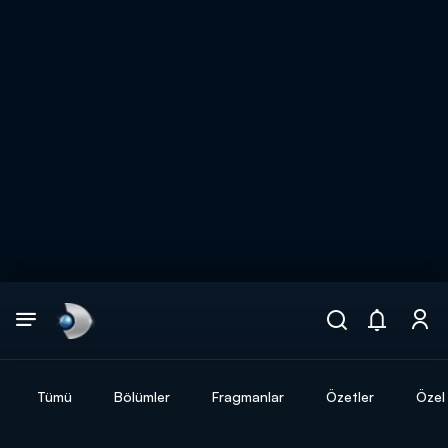
Arama
muhteşem ikili
ARAMA SONUÇLARI
Tümü
Bölümler
Fragmanlar
Özetler
Özel 
DİĞER SONUÇLAR