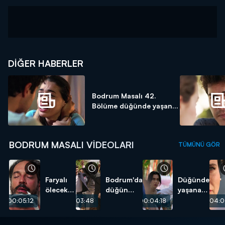
DIĞER HABERLER
Bodrum Masalı 42.
Bölüme düğünde yaşan...
BODRUM MASALI VIDEOLARI
TÜMÜNÜ GÖR
Faryalı
Bodrum'da
Düğünde
ölecek
düğün
yaşanan
mi?
coşkusu!
korkunç
00:05:12
00:03:48
00:04:18
00:04:
olay!