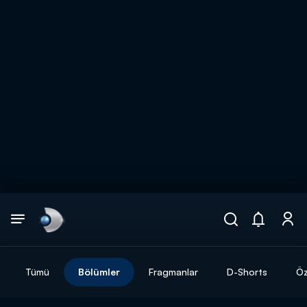
Arama
muhteşem ikili
ARAMA SONUÇLARI
Tümü
Bölümler
Fragmanlar
D-Shorts
Öz
DİĞER SONUÇLAR