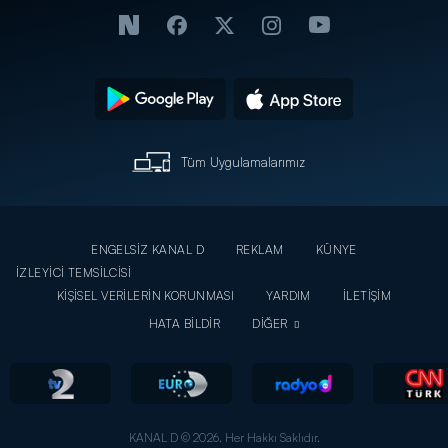
Tüm Uygulamalarımız
ENGELSİZ KANAL D
REKLAM
KÜNYE
İZLEYİCİ TEMSİLCİSİ
KİŞİSEL VERİLERİN KORUNMASI
YARDIM
İLETİŞİM
HATA BİLDİR
DİĞER
KANAL D © 2026. Her Hakkı Saklıdır.