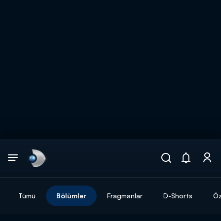
Arama
muhteşem ikili
ARAMA SONUÇLARI
Tümü
Bölümler
Fragmanlar
D-Shorts
Öz
DİĞER SONUÇLAR