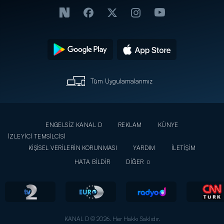
Tüm Uygulamalarımız
ENGELSİZ KANAL D
REKLAM
KÜNYE
İZLEYİCİ TEMSİLCİSİ
KİŞİSEL VERİLERİN KORUNMASI
YARDIM
İLETİŞİM
HATA BİLDİR
DİĞER
KANAL D © 2026. Her Hakkı Saklıdır.