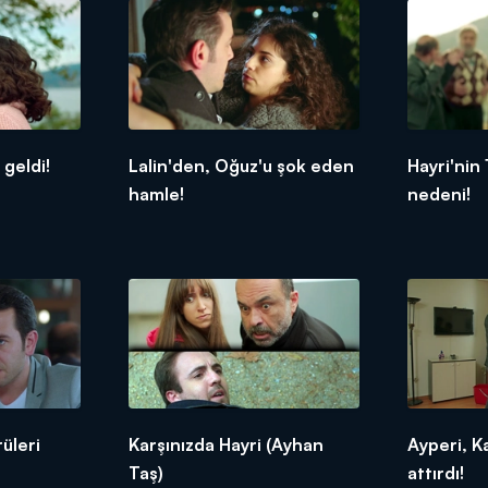
geldi!
Lalin'den, Oğuz'u şok eden
Hayri'nin 
hamle!
nedeni!
üleri
Karşınızda Hayri (Ayhan
Ayperi, Ka
Taş)
attırdı!