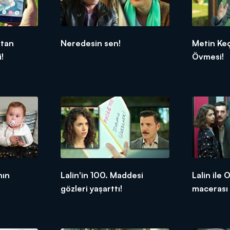
atan
Neredesin sen!
Metin Ke
!
Övmesi!
nın
Lalin'in 100. Maddesi
Lalin ile
gözleri yaşarttı!
macerası 