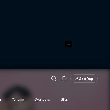
X
Giriş Yap
r
Yarışma
Oyuncular
Bilgi