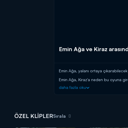
Emin Ağa ve Kiraz arasınd
Emin Ağa, yalanı ortaya çıkarabilecek 
Emin Ağa, Kiraz'a neden bu oyuna gird
çalışıyor! Kiraz ise, Kaan'ın hal ve ha
daha fazla oku
anlattıkları aklına yatıyor! Oyunu bo
şantajına karşı eli kolu bağlı uymak zo
pazarlığı geçiyor!
ÖZEL KLİPLER
Sırala