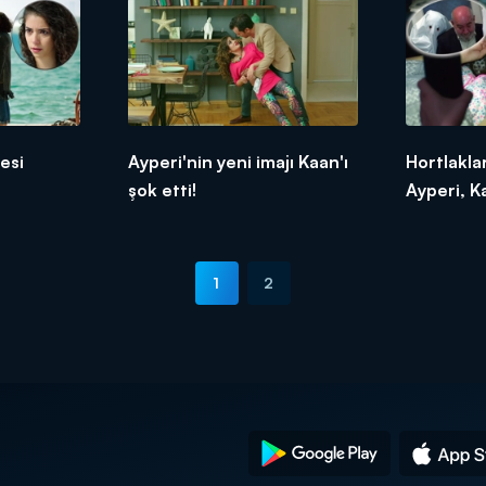
esi
Ayperi'nin yeni imajı Kaan'ı
Hortlakl
şok etti!
Ayperi, Ka
1
2