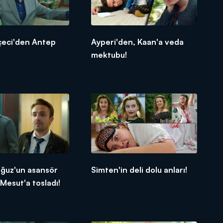
çeci'den Antep
Ayperi'den, Kaan'a veda
mektubu!
 Oğuz'un asansör
Simten'in deli dolu anları!
Mesut'a tosladı!