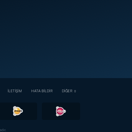
İLETİŞİM
HATA BİLDİR
DİĞER
dır.