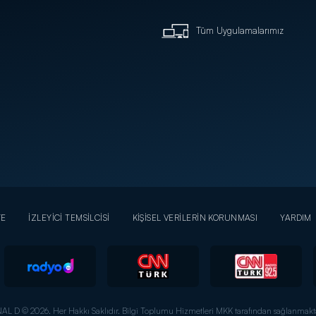
Tüm Uygulamalarımız
YE
İZLEYİCİ TEMSİLCİSİ
KİŞİSEL VERİLERİN KORUNMASI
YARDIM
AL D © 2026. Her Hakkı Saklıdır.
Bilgi Toplumu Hizmetleri MKK tarafından sağlanmakta