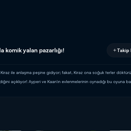
a komik yalan pazarlığı!
Takip 
Kiraz ile anlaşma peşine gidiyor; fakat, Kiraz ona soğuk terler döktür
iğini açıklıyor! Ayperi ve Kaan'ın evlenmelerinin oynadığı bu oyuna b
reketlerini beğenmediğini söyleyerek Emin Ağa'nın teklifini ilk başta re
zmayacağını söyledikten sonra, Emin Ağa'nın mağduriyetinden faydalanıp 
runda kalıyor; fakat, Kiraz'ın istediği uçuk para onu sinirlendiriyor! K