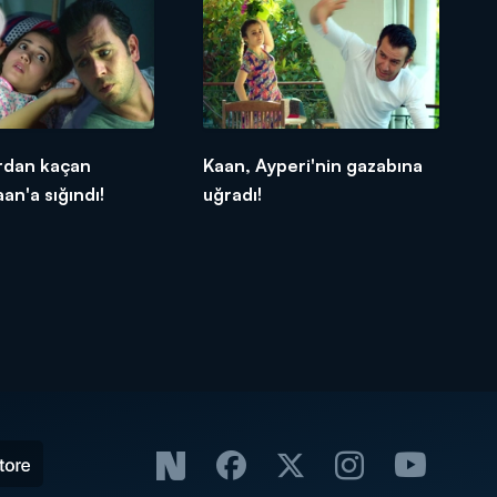
ardan kaçan
Kaan, Ayperi'nin gazabına
an'a sığındı!
uğradı!