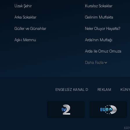
Uzak Şehir
Kuralsız Sokaklar
Arka Sokaklar
Gelinim Mutfakta
Güller ve Günahlar
Neler Oluyor Hayatta?
Aşk-ı Memnu
Arda'nın Mutfağı
Arda ile Omuz Omuza
Daha Fazla
ENGELSİZ KANAL D
REKLAM
KÜN
KAN