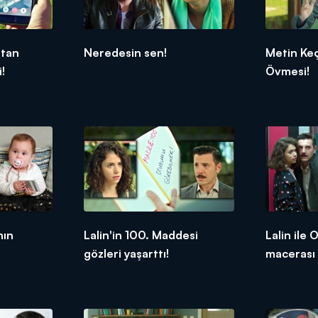
atan
Neredesin sen!
Metin Ke
!
Övmesi!
nın
Lalin'in 100. Maddesi
Lalin ile
gözleri yaşarttı!
macerası 