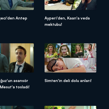
çeci'den Antep
Ayperi'den, Kaan'a veda
mektubu!
 Oğuz'un asansör
Simten'in deli dolu anları!
Mesut'a tosladı!