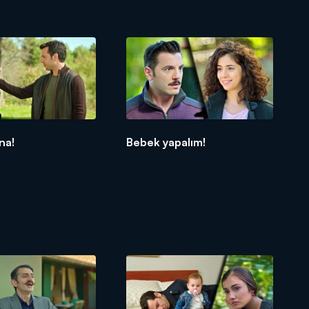
na!
Bebek yapalım!