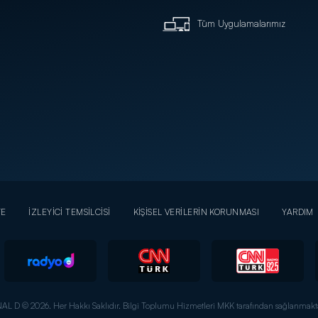
Tüm Uygulamalarımız
YE
İZLEYİCİ TEMSİLCİSİ
KİŞİSEL VERİLERİN KORUNMASI
YARDIM
AL D © 2026. Her Hakkı Saklıdır.
Bilgi Toplumu Hizmetleri MKK tarafından sağlanmakta