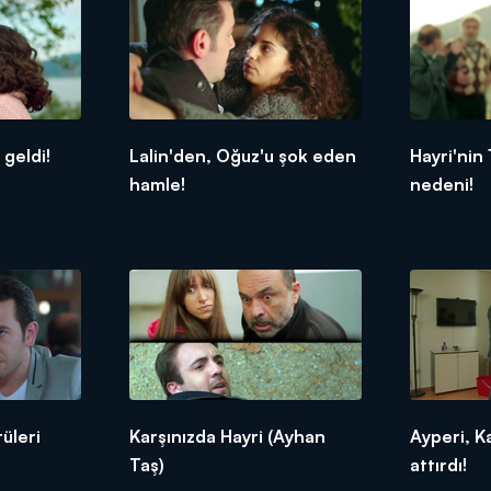
geldi!
Lalin'den, Oğuz'u şok eden
Hayri'nin 
hamle!
nedeni!
üleri
Karşınızda Hayri (Ayhan
Ayperi, Ka
Taş)
attırdı!