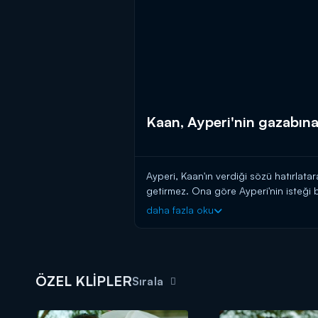
Kaan, Ayperi'nin gazabına
Ayperi, Kaan'ın verdiği sözü hatırlatara
getirmez. Ona göre Ayperi'nin isteği 
kendisini katiyetle boşamayacağını söy
daha fazla oku
artmaya başlayınca Ayperi, eline ne g
Saklanmak için nereye kaçsa kafasına 
konusunda inat eder...
ÖZEL KLİPLER
Sırala