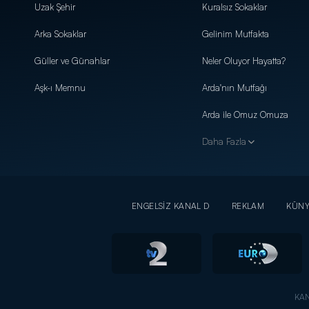
Uzak Şehir
Kuralsız Sokaklar
Arka Sokaklar
Gelinim Mutfakta
Güller ve Günahlar
Neler Oluyor Hayatta?
Aşk-ı Memnu
Arda'nın Mutfağı
Arda ile Omuz Omuza
Daha Fazla
ENGELSİZ KANAL D
REKLAM
KÜN
KAN