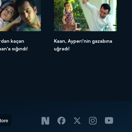
ardan kaçan
Kaan, Ayperi'nin gazabına
an'a sığındı!
uğradı!