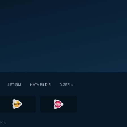
İLETİŞİM
HATA BİLDİR
DİĞER
dır.