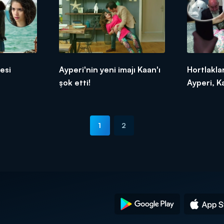
esi
Ayperi'nin yeni imajı Kaan'ı
Hortlakl
şok etti!
Ayperi, Ka
1
2