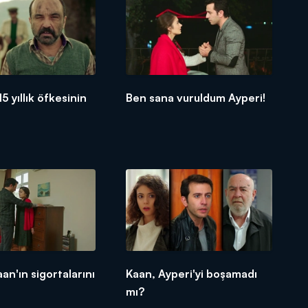
15 yıllık öfkesinin
Ben sana vuruldum Ayperi!
an'ın sigortalarını
Kaan, Ayperi'yi boşamadı
mı?