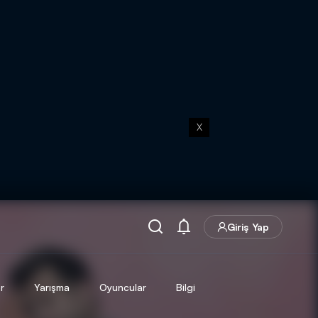
X
Giriş Yap
r
Yarışma
Oyuncular
Bilgi