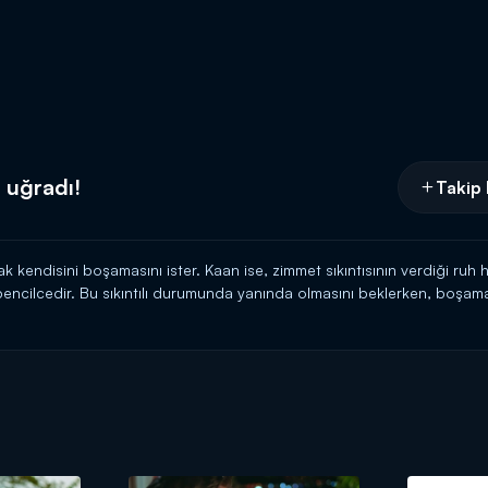
 uğradı!
Takip 
k kendisini boşamasını ister. Kaan ise, zimmet sıkıntısının verdiği ruh hal
bencilcedir. Bu sıkıntılı durumunda yanında olmasını beklerken, boşam
ler. Bu açıklamaya çok sinirlenen Ayperi ve Kaan arasında tatlı bir ta
eçerse Kaan'ın kafasına atmaya başlar. Kaan neye uğradığını şaşırır. 
ya da vücudunun her yerine Ayperi'nin fırlattığı eşyalar çarpar. Acı 