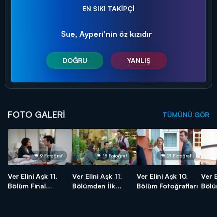
EN SIKI TAKİPÇİ
Sue, Ayperi'nin öz kızıdır
DOĞRU
YANLIŞ
FOTO GALERİ
TÜMÜNÜ GÖR
9 Fotoğraf
18 Fotoğraf
21 Fotoğraf
Ver Elini Aşk 11.
Ver Elini Aşk 11.
Ver Elini Aşk 10.
Ver E
Bölüm Final
Bölümden İlk
Bölüm Fotoğrafları
Bölü
Fotoğrafları
Kareler - FİNAL
Kare