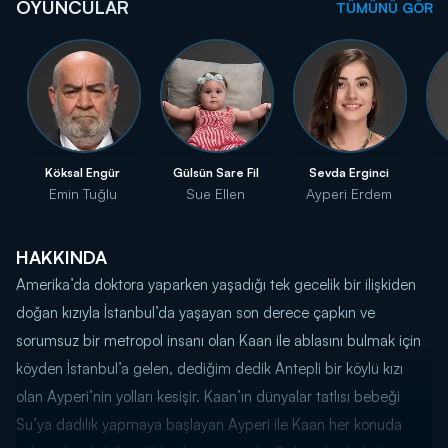
OYUNCULAR
TÜMÜNÜ GÖR
Köksal Engür
Gülsün Sare Fil
Sevda Erginci
Emin Tuğlu
Sue Ellen
Ayperi Erdem
HAKKINDA
Amerika’da doktora yaparken yaşadığı tek gecelik bir ilişkiden
doğan kızıyla İstanbul’da yaşayan son derece çapkın ve
sorumsuz bir metropol insanı olan Kaan ile ablasını bulmak için
köyden İstanbul’a gelen, dediğim dedik Antepli bir köylü kızı
olan Ayperi’nin yolları kesişir. Kaan’ın dünyalar tatlısı bebeği
Su’ya dadılık yapmaya başlayan Ayperi ile Kaan her konuda