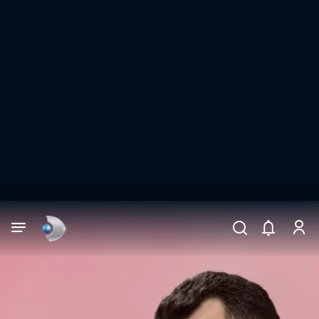
Arama
muhteşem ikili
ARAMA SONUÇLARI
DİĞER SONUÇLAR