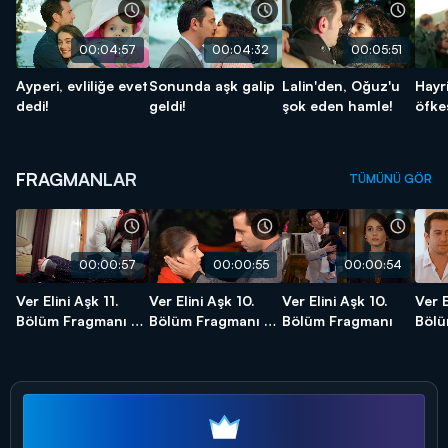
00:04:57
00:04:32
00:05:51
Ayperi, evliliğe evet
Sonunda aşk galip
Lalin'den, Oğuz'u
Hayri
dedi!
geldi!
şok eden hamle!
öfke
FRAGMANLAR
TÜMÜNÜ GÖR
00:00:57
00:00:55
00:00:54
Ver Elini Aşk 11.
Ver Elini Aşk 10.
Ver Elini Aşk 10.
Ver E
Bölüm Fragmanı -
Bölüm Fragmanı -
Bölüm Fragmanı
Bölü
FİNAL
2
2