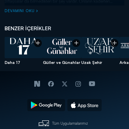
zıtlaşsalar da bilmedikleri bir şey vardır. Onların kaderleri
bundan yıllar önce Kıbrıs Savaşı sırasında birlikte yazılmıştır.
DEVAMINI OKU
BENZER İÇERİKLER
Daha 17
Güller ve Günahlar
Uzak Şehir
Arka
Tüm Uygulamalarımız