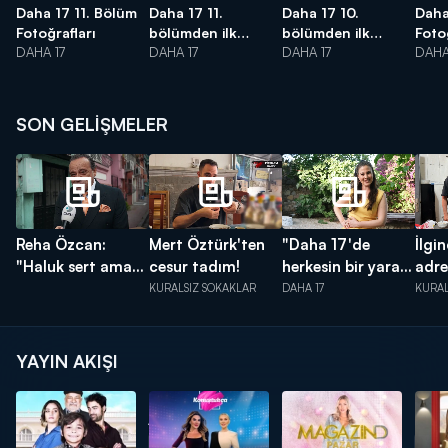
Daha 17 11. Bölüm
Daha 17 11.
Daha 17 10.
Daha
Fotoğrafları
bölümden ilk
bölümden ilk
Foto
DAHA 17
kareler!
DAHA 17
kareler!
DAHA 17
DAHA
SON GELİŞMELER
Reha Özcan:
Mert Öztürk'ten
"Daha 17'de
İlgi
"Haluk sert ama
cesur tadım!
herkesin bir yarası
adre
tutarlı bir
var!"
KURALSIZ SOKAKLAR
DAHA 17
KURAL
karakter!"
YAYIN AKIŞI
Küçük
Konuştukça
Maga
Ağa
D Pa
07:00
08:30
09