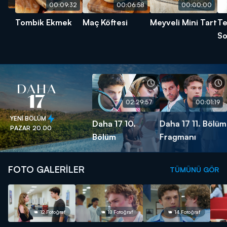
00:09:32
00:06:58
00:00:00
Tombik Ekmek
Maç Köftesi
Meyveli Mini Tart
Te
S
02:29:57
00:01:19
YENİ BÖLÜM
Daha 17 10.
Daha 17 11. Bölüm
PAZAR
20.00
Bölüm
Fragmanı
FOTO GALERİLER
TÜMÜNÜ GÖR
12 Fotoğraf
18 Fotoğraf
14 Fotoğraf