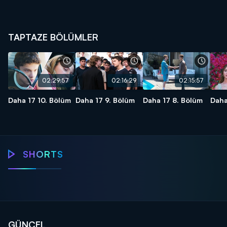
TAPTAZE BÖLÜMLER
02:29:57
02:16:29
02:15:57
Daha 17 10. Bölüm
Daha 17 9. Bölüm
Daha 17 8. Bölüm
Daha
Kuralsız
Sokaklar
SHORTS
Daha 17
Daha 17
Jamaika'da tuhaf
Sil
Hızlı ilerliyoruz!
teklif!
Tişört krizi!
gez
GÜNCEL