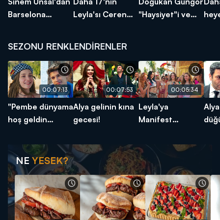
Sinem Ünsal'dan
Daha 17'nin
Doğukan Güngör
Daha
Barselona
Leyla'sı Ceren
"Haysiyet"i ve
hey
günlüğü!
Ayruk'a sürpriz
rolünü anlattı!
böl
kutlama!
SEZONU RENKLENDİRENLER
00:07:13
00:07:53
00:05:34
"Pembe dünyama
Alya gelinin kına
Leyla'ya
Alya
hoş geldin
gecesi!
Manifest
düğ
sevgilim!"
sürprizi!
alış
NE
YESEK?