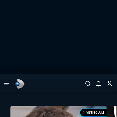
Arama
muhteşem ikili
ARAMA SONUÇLARI
YENİ BÖLÜM
DİĞER SONUÇLAR