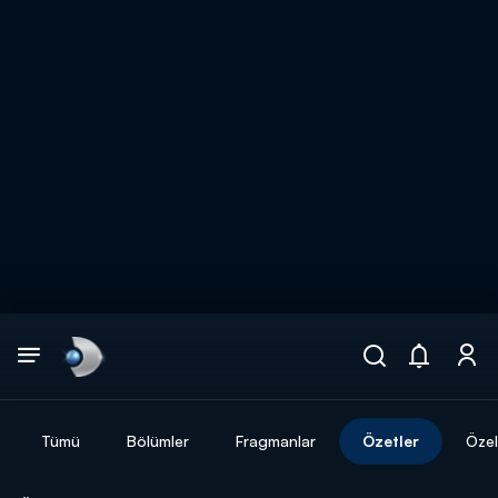
Arama
muhteşem ikili
ARAMA SONUÇLARI
Tümü
Bölümler
Fragmanlar
Özetler
Özel
DİĞER SONUÇLAR