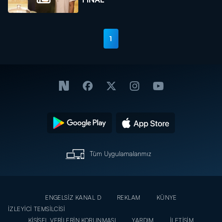
1
Tüm Uygulamalarımız
ENGELSİZ KANAL D
REKLAM
KÜNYE
İZLEYİCİ TEMSİLCİSİ
KİŞİSEL VERİLERİN KORUNMASI
YARDIM
İLETİŞİM