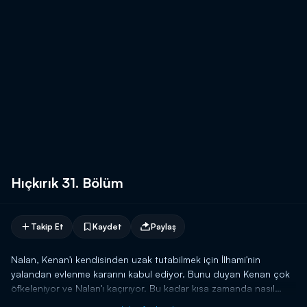
Hıçkırık 31. Bölüm
Takip Et
Kaydet
Paylaş
Nalan, Kenan'ı kendisinden uzak tutabilmek için İlhami'nin
yalandan evlenme kararını kabul ediyor. Bunu duyan Kenan çok
öfkeleniyor ve Nalan'ı kaçırıyor. Bu kadar kısa zamanda nasıl
böyle bir karara vardığını sorguluyor!