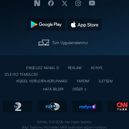
Tüm Uygulamalarımız
ENGELSİZ KANAL D
REKLAM
KÜNYE
İZLEYİCİ TEMSİLCİSİ
KİŞİSEL VERİLERİN KORUNMASI
YARDIM
İLETİŞİM
HATA BİLDİR
DİĞER
KANAL D © 2026. Her Hakkı Saklıdır.
Bilgi Toplumu Hizmetleri MKK tarafından sağlanmaktadır.