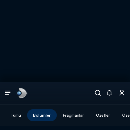
Arama
muhteşem ikili
ARAMA SONUÇLARI
Tümü
Bölümler
Fragmanlar
Özetler
Özel
DİĞER SONUÇLAR