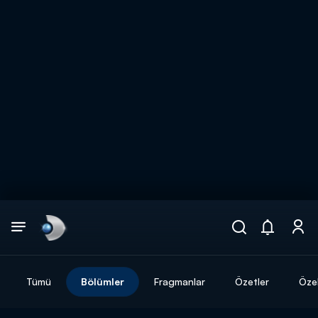
Arama
muhteşem ikili
ARAMA SONUÇLARI
Tümü
Bölümler
Fragmanlar
Özetler
Özel
DİĞER SONUÇLAR