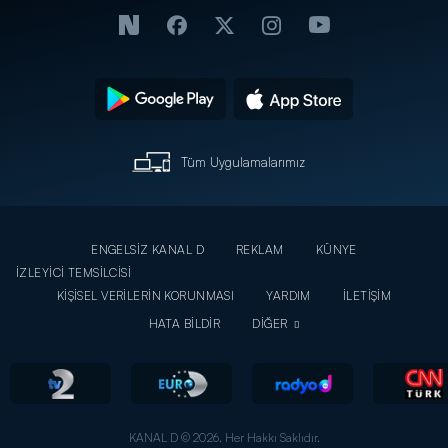
Tüm Uygulamalarımız
ENGELSİZ KANAL D
REKLAM
KÜNYE
İZLEYİCİ TEMSİLCİSİ
KİŞİSEL VERİLERİN KORUNMASI
YARDIM
İLETİŞİM
HATA BİLDİR
DİĞER
KANAL D © 2026. Her Hakkı Saklıdır.